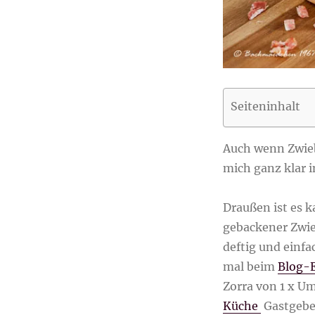
Seiteninhalt
Auch wenn Zwiebe
mich ganz klar i
Draußen ist es k
gebackener Zwie
deftig und einfa
mal beim
Blog-E
Zorra von 1 x Um
Küche
Gastgebe