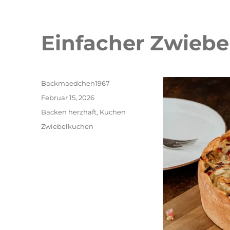
Einfacher Zwieb
Autor
Backmaedchen1967
Veröffentlicht
Februar 15, 2026
am
Kategorien
Backen herzhaft
,
Kuchen
Schlagwörter
Zwiebelkuchen
Double Erdbeer Eclairs
schneller