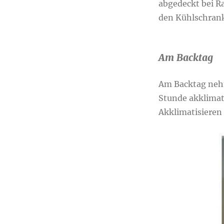
abgedeckt bei R
den Kühlschran
Am Backtag
Am Backtag nehm
Stunde akklimati
Akklimatisieren 