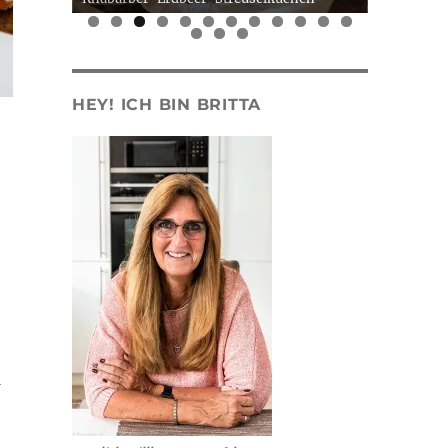
0
1
2
3
4
5
HEY! ICH BIN BRITTA
i