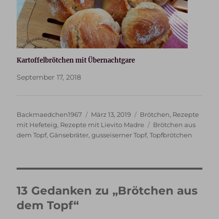
Kartoffelbrötchen mit Übernachtgare
September 17, 2018
Autor
Veröffentlicht
Kategorien
Backmaedchen1967
März 13, 2019
Brötchen
,
Rezepte
am
Schlagwörter
mit Hefeteig
,
Rezepte mit Lievito Madre
Brötchen aus
dem Topf
,
Gänsebräter
,
gusseiserner Topf
,
Topfbrötchen
13 Gedanken zu „Brötchen aus
dem Topf“