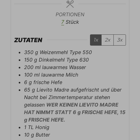
PORTIONEN
7
Stück
ZUTATEN
1x
2x
3x
350
g
Weizenmehl Type 550
150
g
Dinkelmehl Type 630
200
ml
lauwarmes Wasser
100
ml
lauwarme Milch
6
g
frische Hefe
65
g
Lievito Madre aufgefrischt und über
Nacht bei Zimmertemperatur stehen
gelassen
WER KEINEN LIEVITO MADRE
HAT NIMMT STATT 6 g FRISCHE HEFE, 15
g FRISCHE HEFE.
1
TL
Honig
10
g
Butter