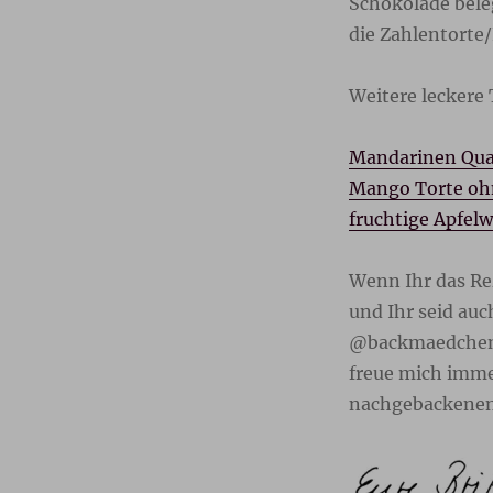
Schokolade bele
die Zahlentorte
Weitere leckere 
Mandarinen Qua
Mango Torte oh
fruchtige Apfelw
Wenn Ihr das Re
und Ihr seid au
@backmaedchen1
freue mich imme
nachgebackenen