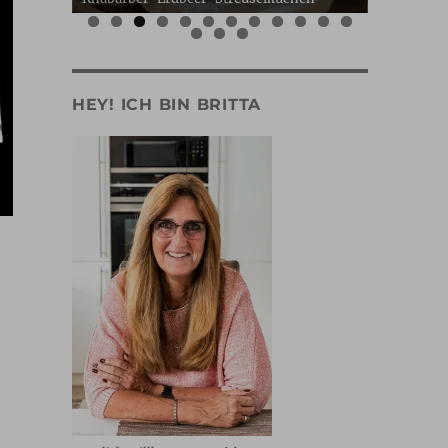
0
1
2
3
4
5
HEY! ICH BIN BRITTA