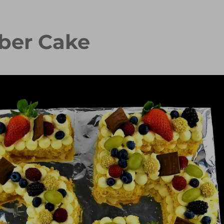
ber Cake
dbeeren
Erdbeer Tiramisu Torte
Rhabarb