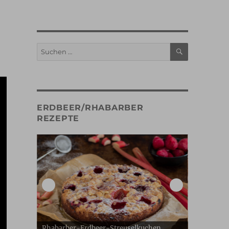
SUCHEN
Suche
nach:
ERDBEER/RHABARBER
REZEPTE
er-Erdbeer-Streuselkuchen
Erdbeer Gugelhupf