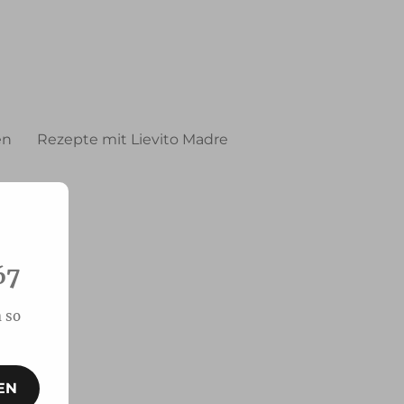
en
Rezepte mit Lievito Madre
67
 so
EN