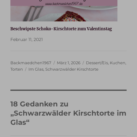
Beschwipste Schoko-Kirschtorte zum Valentinstag
Februar 11, 2021
Autor
Veröffentlicht
Kategorien
Backmaedchen1967
März 1, 2026
Dessert/Eis
,
Kuchen
,
Schlagwörter
am
Torten
Im Glas
,
Schwarzwälder Kirschtorte
18 Gedanken zu
„Schwarzwälder Kirschtorte im
Glas“