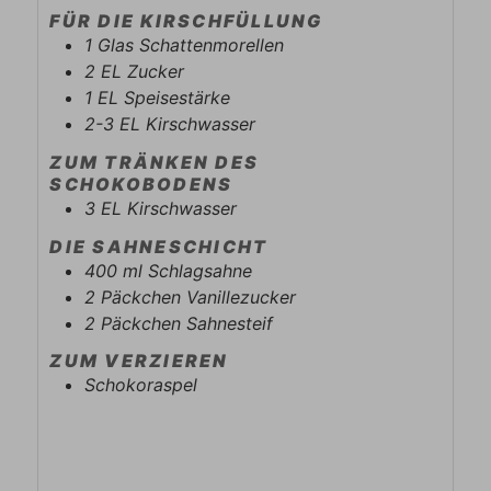
FÜR DIE KIRSCHFÜLLUNG
1
Glas
Schattenmorellen
2
EL
Zucker
1
EL
Speisestärke
2-3
EL
Kirschwasser
ZUM TRÄNKEN DES
SCHOKOBODENS
3
EL
Kirschwasser
DIE SAHNESCHICHT
400
ml
Schlagsahne
2
Päckchen
Vanillezucker
2
Päckchen
Sahnesteif
ZUM VERZIEREN
Schokoraspel