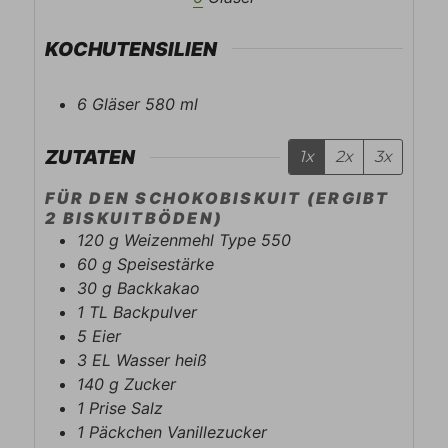
KOCHUTENSILIEN
6 Gläser 580 ml
ZUTATEN
1x
2x
3x
FÜR DEN SCHOKOBISKUIT (ERGIBT
2 BISKUITBÖDEN)
120
g
Weizenmehl Type 550
60
g
Speisestärke
30
g
Backkakao
1
TL
Backpulver
5
Eier
3
EL
Wasser heiß
140
g
Zucker
1
Prise
Salz
1
Päckchen
Vanillezucker