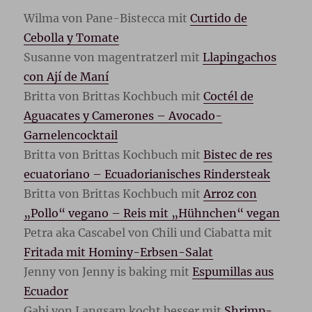
Wilma von Pane-Bistecca mit
Curtido de
Cebolla y Tomate
Susanne von magentratzerl mit
Llapingachos
con Ají de Maní
Britta von Brittas Kochbuch mit
Coctél de
Aguacates y Camerones – Avocado-
Garnelencocktail
Britta von Brittas Kochbuch mit
Bistec de res
ecuatoriano – Ecuadorianisches Rindersteak
Britta von Brittas Kochbuch mit
Arroz con
„Pollo“ vegano – Reis mit „Hühnchen“ vegan
Petra aka Cascabel von Chili und Ciabatta mit
Fritada mit Hominy-Erbsen-Salat
Jenny von Jenny is baking mit
Espumillas aus
Ecuador
Gabi von Langsam kocht besser mit
Shrimp-