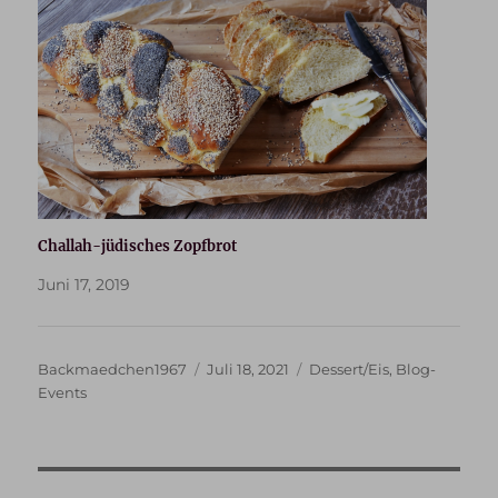
Challah-jüdisches Zopfbrot
Juni 17, 2019
Autor
Veröffentlicht
Kategorien
Backmaedchen1967
Juli 18, 2021
Dessert/Eis
,
Blog-
am
Events