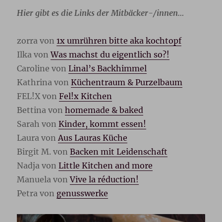
Hier gibt es die Links der Mitbäcker-/innen…
zorra von
1x umrühren bitte aka kochtopf
Ilka von
Was machst du eigentlich so?!
Caroline von
Linal’s Backhimmel
Kathrina von
Küchentraum & Purzelbaum
FEL!X von
Fel!x Kitchen
Bettina von
homemade & baked
Sarah von
Kinder, kommt essen!
Laura von
Aus Lauras Küche
Birgit M. von
Backen mit Leidenschaft
Nadja von
Little Kitchen and more
Manuela von
Vive la réduction!
Petra von
genusswerke