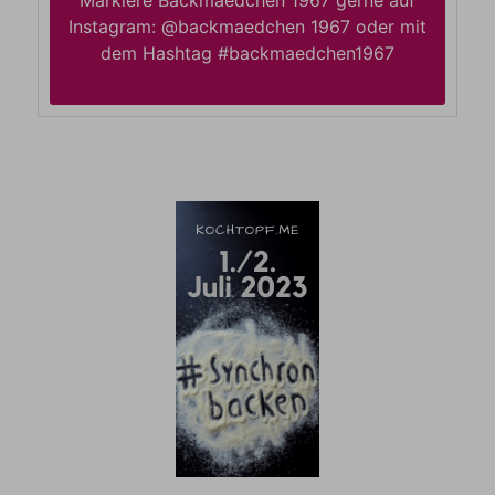
Markiere Backmaedchen 1967 gerne auf
Instagram: @backmaedchen 1967 oder mit
dem Hashtag #backmaedchen1967