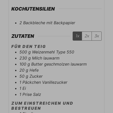
KOCHUTENSILIEN
2 Backbleche mit Backpapier
ZUTATEN
1x
2x
3x
FÜR DEN TEIG
500
g
Weizenmehl Type 550
230
g
Milch lauwarm
100
g
Butter geschmolzen lauwarm
20
g
Hefe
50
g
Zucker
1
Päckchen
Vanillezucker
1
Ei
1
Prise
Salz
ZUM EINSTREICHEN UND
BESTREUEN