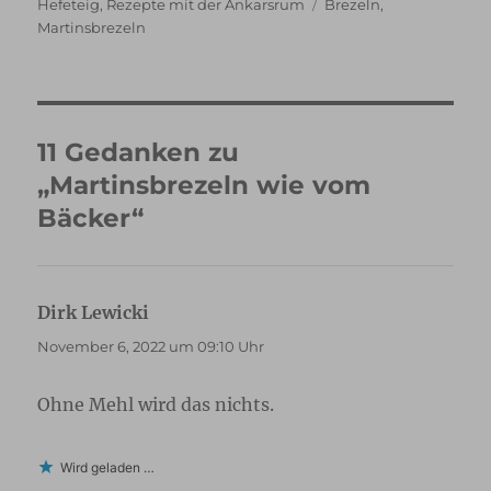
am
Schlagwörter
Hefeteig
,
Rezepte mit der Ankarsrum
Brezeln
,
Martinsbrezeln
11 Gedanken zu
„Martinsbrezeln wie vom
Bäcker“
Dirk Lewicki
sagt:
November 6, 2022 um 09:10 Uhr
Ohne Mehl wird das nichts.
Wird geladen …