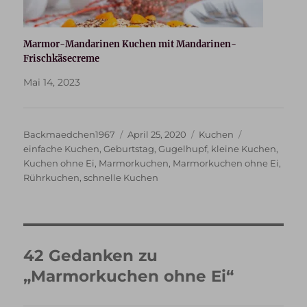
Marmor-Mandarinen Kuchen mit Mandarinen-
Frischkäsecreme
Mai 14, 2023
Autor
Veröffentlicht
Kategorien
Schlagwörter
Backmaedchen1967
April 25, 2020
Kuchen
am
einfache Kuchen
,
Geburtstag
,
Gugelhupf
,
kleine Kuchen
,
Kuchen ohne Ei
,
Marmorkuchen
,
Marmorkuchen ohne Ei
,
Rührkuchen
,
schnelle Kuchen
42 Gedanken zu
„Marmorkuchen ohne Ei“