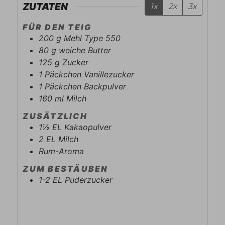
ZUTATEN
1x
2x
3x
FÜR DEN TEIG
200
g
Mehl Type 550
80
g
weiche Butter
125
g
Zucker
1
Päckchen
Vanillezucker
1
Päckchen
Backpulver
160
ml
Milch
ZUSÄTZLICH
1½
EL
Kakaopulver
2
EL
Milch
Rum-Aroma
ZUM BESTÄUBEN
1-2
EL
Puderzucker