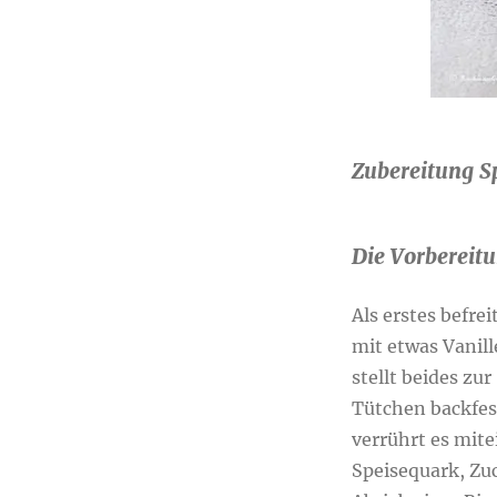
Zubereitung Sp
Die Vorbereit
Als erstes befre
mit etwas Vanil
stellt beides zu
Tütchen backfest
verrührt es mitei
Speisequark, Zu