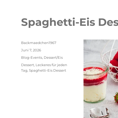
Spaghetti-Eis Des
Autor
Backmaedchen1967
Veröffentlicht
Juni 7, 2026
am
Kategorien
Blog-Events
,
Dessert/Eis
Schlagwörter
Dessert
,
Leckeres für jeden
Tag
,
Spaghetti-Eis Dessert
Double Erdbeer Eclairs
schneller