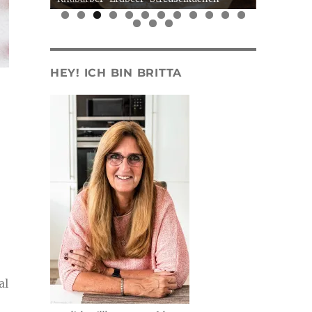
0
1
2
3
4
5
HEY! ICH BIN BRITTA
al