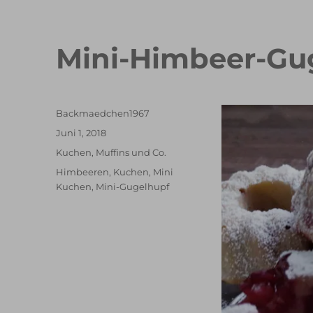
Mini-Himbeer-Gu
Autor
Backmaedchen1967
Veröffentlicht
Juni 1, 2018
am
Kategorien
Kuchen
,
Muffins und Co.
Schlagwörter
Himbeeren
,
Kuchen
,
Mini
Kuchen
,
Mini-Gugelhupf
Double Erdbeer Eclairs
schneller