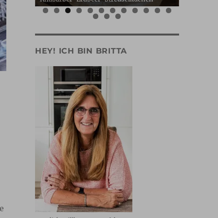
0
1
2
3
4
5
HEY! ICH BIN BRITTA
e