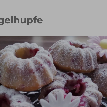
gelhupfe
 Waffelkuchen mit Erdbeeren
Erdbeer Tiramisu Torte