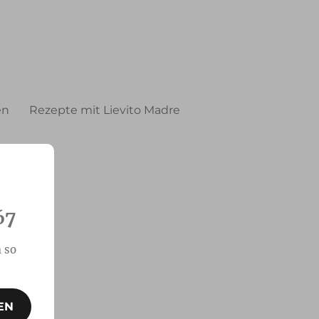
en
Rezepte mit Lievito Madre
67
 so
EN