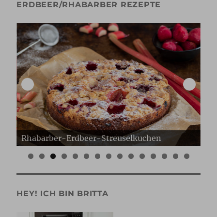
ERDBEER/RHABARBER REZEPTE
Erdbeer Gugelhupf
Er
0
1
2
3
4
5
HEY! ICH BIN BRITTA