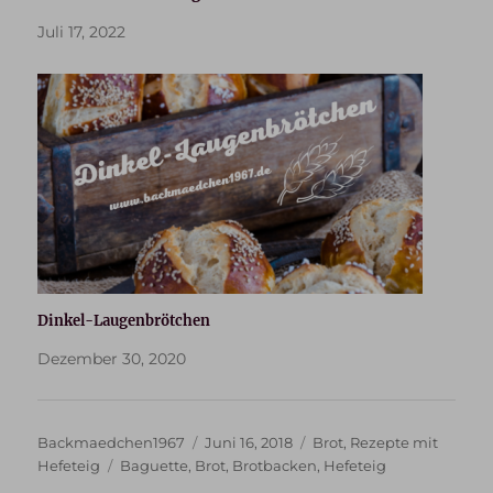
Juli 17, 2022
Dinkel-Laugenbrötchen
Dezember 30, 2020
Autor
Veröffentlicht
Kategorien
Backmaedchen1967
Juni 16, 2018
Brot
,
Rezepte mit
Schlagwörter
am
Hefeteig
Baguette
,
Brot
,
Brotbacken
,
Hefeteig