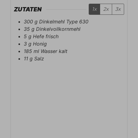
ZUTATEN
1x
2x
3x
300
g
Dinkelmehl Type 630
35
g
Dinkelvollkornmehl
5
g
Hefe frisch
3
g
Honig
185
ml
Wasser kalt
11
g
Salz