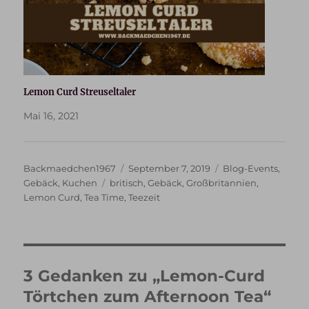
Lemon Curd Streuseltaler
Mai 16, 2021
Autor
Veröffentlicht
Kategorien
Backmaedchen1967
September 7, 2019
Blog-Events
,
Schlagwörter
am
Gebäck
,
Kuchen
britisch
,
Gebäck
,
Großbritannien
,
Lemon Curd
,
Tea Time
,
Teezeit
3 Gedanken zu „Lemon-Curd
Törtchen zum Afternoon Tea“