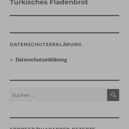
Türkisches Fladenbrot
Nächster
Beitrag:
DATENSCHUTZERKLÄRUNG
Datenschutzerklärung
SU
Suche
nach: