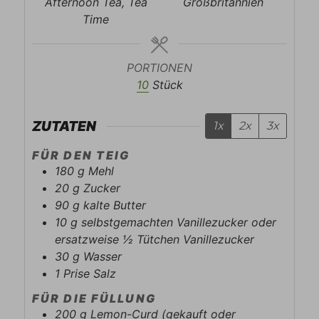
Afternoon Tea, Tea
Großbritannien
Time
PORTIONEN
10
Stück
ZUTATEN
1x
2x
3x
FÜR DEN TEIG
180
g
Mehl
20
g
Zucker
90
g
kalte Butter
10
g
selbstgemachten Vanillezucker oder
ersatzweise ½ Tütchen Vanillezucker
30
g
Wasser
1
Prise
Salz
FÜR DIE FÜLLUNG
200
g
Lemon-Curd (gekauft oder