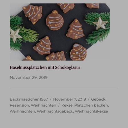
Haselnussplätzchen mit Schokoglasur
November 29, 2019
Autor
Veröffentlicht
Kategorien
Backmaedchen1967
November 7, 2019
Gebäck
,
am
Schlagwörter
Rezension
,
Weihnachten
Kekse
,
Plätzchen backen
,
Weihnachten
,
Weihnachtsgebäck
,
Weihnachtskekse