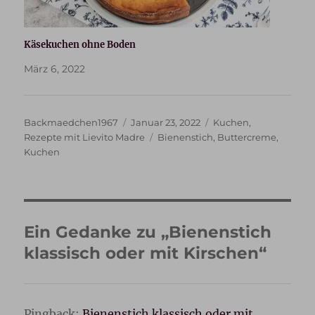
Käsekuchen ohne Boden
März 6, 2022
Autor
Veröffentlicht
Kategorien
Backmaedchen1967
Januar 23, 2022
Kuchen
,
am
Schlagwörter
Rezepte mit Lievito Madre
Bienenstich
,
Buttercreme
,
Kuchen
Ein Gedanke zu „Bienenstich
klassisch oder mit Kirschen“
Pingback:
Bienenstich klassisch oder mit