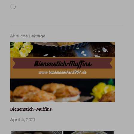
Wird
geladen …
Ähnliche Beiträge
Bienenstich-Muffins
April 4, 2021