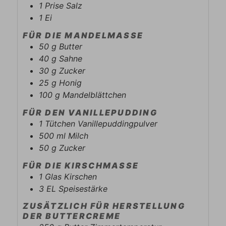
1
Prise
Salz
1
Ei
FÜR DIE MANDELMASSE
50
g
Butter
40
g
Sahne
30
g
Zucker
25
g
Honig
100
g
Mandelblättchen
FÜR DEN VANILLEPUDDING
1
Tütchen
Vanillepuddingpulver
500
ml
Milch
50
g
Zucker
FÜR DIE KIRSCHMASSE
1
Glas
Kirschen
3
EL
Speisestärke
ZUSÄTZLICH FÜR HERSTELLUNG
DER BUTTERCREME