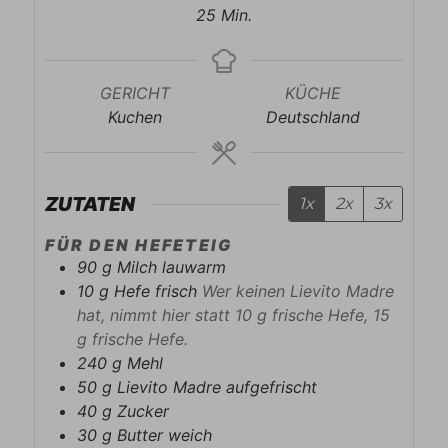
Minuten
25
Min.
GERICHT
KÜCHE
Kuchen
Deutschland
ZUTATEN
1x
2x
3x
FÜR DEN HEFETEIG
90
g
Milch lauwarm
10
g
Hefe frisch
Wer keinen Lievito Madre
hat, nimmt hier statt 10 g frische Hefe, 15
g frische Hefe.
240
g
Mehl
50
g
Lievito Madre aufgefrischt
40
g
Zucker
30
g
Butter weich