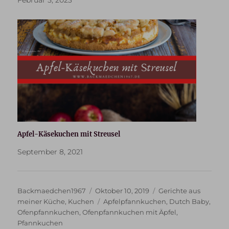
Apfel-Käsekuchen mit Streusel
September 8, 2021
Autor
Veröffentlicht
Kategorien
Backmaedchen1967
Oktober 10, 2019
Gerichte aus
am
Schlagwörter
meiner Küche
,
Kuchen
Apfelpfannkuchen
,
Dutch Baby
,
Ofenpfannkuchen
,
Ofenpfannkuchen mit Äpfel
,
Pfannkuchen