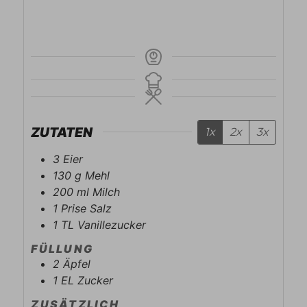
ZUTATEN
1x
2x
3x
3
Eier
130
g
Mehl
200
ml
Milch
1
Prise
Salz
1
TL
Vanillezucker
FÜLLUNG
2
Äpfel
1
EL
Zucker
ZUSÄTZLICH