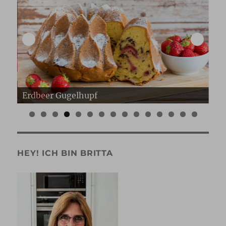
Erdbeerpudding Tarte
E
0
1
2
3
4
5
HEY! ICH BIN BRITTA