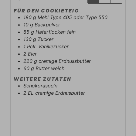
FÜR DEN COOKIETEIG
180
g
Mehl Type 405 oder Type 550
10
g
Backpulver
85
g
Haferflocken fein
130
g
Zucker
1
Pck.
Vanillezucker
2
Eier
220
g
cremige Erdnussbutter
60
g
Butter weich
WEITERE ZUTATEN
Schokoraspeln
2
EL
cremige Erdnusbutter