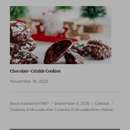
Chocolate-Crinkle Cookies
November 19, 2023
Autor
Veröffentlicht
Kategorien
Schlagw
Backmaedchen1967
September 9, 2020
Gebäck
am
Cookies
,
Erdnussbutter Cookies
,
Erdnussbuttrer
,
Kekse