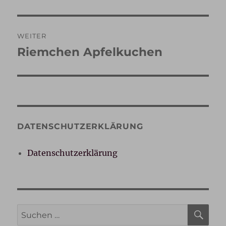
Beitrag:
WEITER
Riemchen Apfelkuchen
Nächster
Beitrag:
DATENSCHUTZERKLÄRUNG
Datenschutzerklärung
SU
Suche
nach: