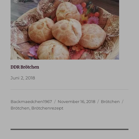
DDR Brötchen
Juni 2, 2018
Autor
Veröffentlicht
Kategorien
Schlag
Backmaedchen1967
November 16, 2018
Brötchen
am
Brötchen
,
Brötchenrezept