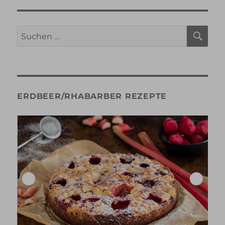
SU
Suche
nach:
ERDBEER/RHABARBER REZEPTE