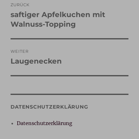
ZURÜCK
saftiger Apfelkuchen mit
Vorheriger
Beitrag:
Walnuss-Topping
WEITER
Laugenecken
Nächster
Beitrag:
DATENSCHUTZERKLÄRUNG
Datenschutzerklärung