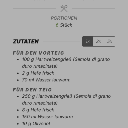
PORTIONEN
6
Stück
ZUTATEN
1x
2x
3x
FÜR DEN VORTEIG
100
g
Hartweizengrieß (Semola di grano
duro rimacinata)
2
g
Hefe frisch
70
ml
Wasser lauwarm
FÜR DEN TEIG
250
g
Hartweizengrieß (Semola di grano
duro rimacinata)
8
g
Hefe frisch
150
ml
Wasser lauwarm
10
g
Olivenöl