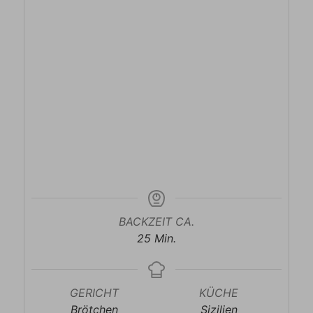
BACKZEIT CA.
Minuten
25
Min.
GERICHT
KÜCHE
Brötchen
Sizilien