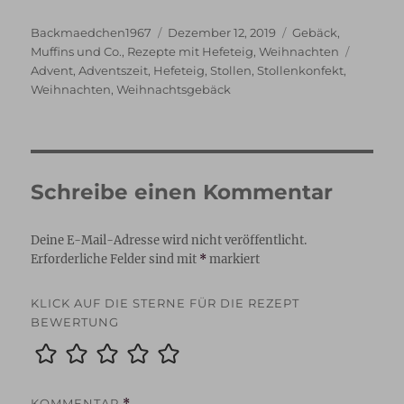
Autor
Veröffentlicht
Kategorien
Backmaedchen1967
Dezember 12, 2019
Gebäck
,
am
Schlagw
Muffins und Co.
,
Rezepte mit Hefeteig
,
Weihnachten
Advent
,
Adventszeit
,
Hefeteig
,
Stollen
,
Stollenkonfekt
,
Weihnachten
,
Weihnachtsgebäck
Schreibe einen Kommentar
Deine E-Mail-Adresse wird nicht veröffentlicht.
Erforderliche Felder sind mit
*
markiert
KLICK AUF DIE STERNE FÜR DIE REZEPT
BEWERTUNG
KOMMENTAR
*