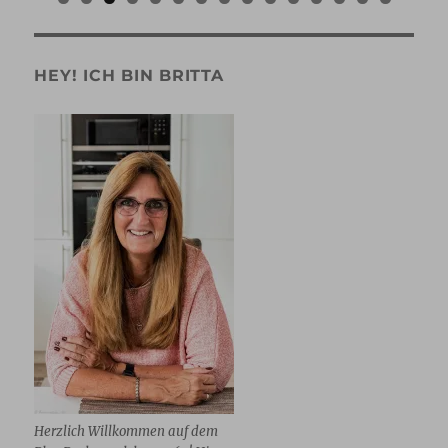
0
1
2
3
4
5
HEY! ICH BIN BRITTA
Herzlich Willkommen auf dem