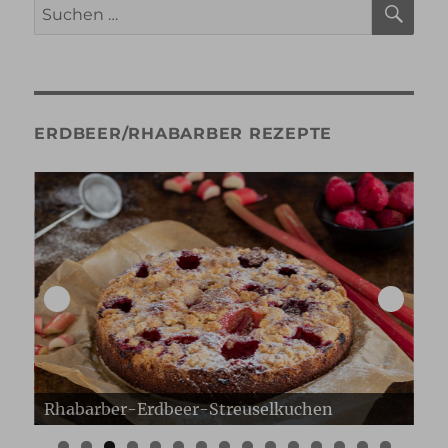
Suche
nach:
ERDBEER/RHABARBER REZEPTE
Erdbeer Gugelhupf
Er