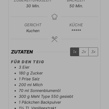
Minuten
Minuten
30
Min.
50
Min.
GERICHT
KÜCHE
Kuchen
*****
ZUTATEN
1x
2x
3x
FÜR DEN TEIG
3
Eier
180
g
Zucker
1
Prise
Salz
200
ml
Milch
70
ml
Sonnenblumenöl
300
g
Mehl Type 550 gesiebt
1
Päckchen
Backpulver
1½
TL
Vanilleextrakt