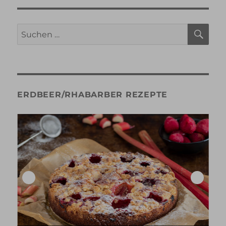
SU
Suche
nach:
ERDBEER/RHABARBER REZEPTE