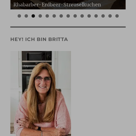
Erdbeer Gugelhupf
Er
0
1
2
3
4
5
HEY! ICH BIN BRITTA