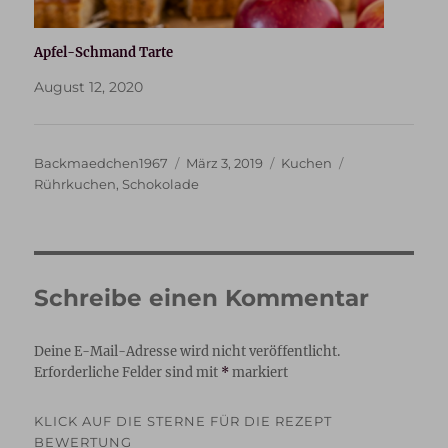
Apfel-Schmand Tarte
August 12, 2020
Autor
Veröffentlicht
Kategorien
Schlagwörter
Backmaedchen1967
März 3, 2019
Kuchen
am
Rührkuchen
,
Schokolade
Schreibe einen Kommentar
Deine E-Mail-Adresse wird nicht veröffentlicht.
Erforderliche Felder sind mit
*
markiert
KLICK AUF DIE STERNE FÜR DIE REZEPT
BEWERTUNG