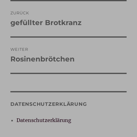
Beitragsnavigation
ZURÜCK
gefüllter Brotkranz
Vorheriger
Beitrag:
WEITER
Rosinenbrötchen
Nächster
Beitrag:
DATENSCHUTZERKLÄRUNG
Datenschutzerklärung