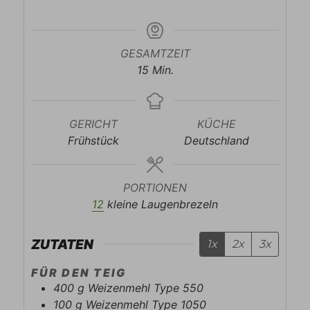
GESAMTZEIT
Minuten
15
Min.
GERICHT
KÜCHE
Frühstück
Deutschland
PORTIONEN
12
kleine Laugenbrezeln
ZUTATEN
1x
2x
3x
FÜR DEN TEIG
400
g
Weizenmehl Type 550
100
g
Weizenmehl Type 1050