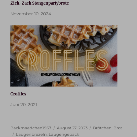
Zick-Zack Stangenpartybrote
November 10, 2024
Croffles
Juni 20, 2021
Autor
Veröffentlicht
Kategorien
Backmaedchen1967
August 27, 2023
Brötchen
,
Brot
Schlagwörter
am
Laugenbrezeln
,
Laugengebäck