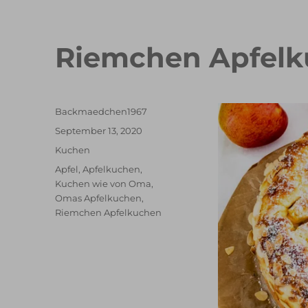
Riemchen Apfel
Autor
Backmaedchen1967
Veröffentlicht
September 13, 2020
am
Kategorien
Kuchen
Schlagwörter
Apfel
,
Apfelkuchen
,
Kuchen wie von Oma
,
Omas Apfelkuchen
,
Riemchen Apfelkuchen
schneller Waffelkuchen mit Erdbeeren
Erdbeer T