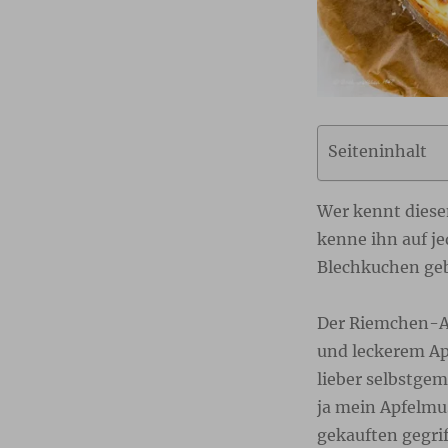
Seiteninhalt
Wer kennt dies
kenne ihn auf je
Blechkuchen geb
Der Riemchen-Ap
und leckerem Ap
lieber selbstge
ja mein Apfelmus
gekauften gegrif