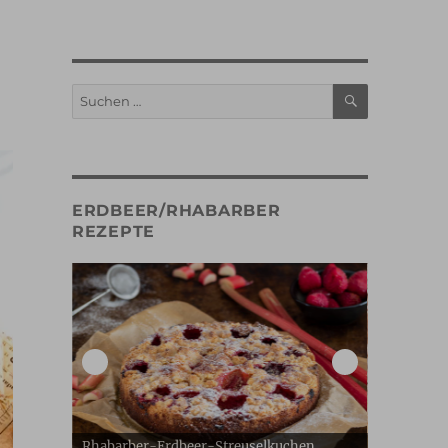
SUCHEN
Suche
nach:
ERDBEER/RHABARBER
REZEPTE
hen
Erdbeer Gugelhupf
Erdbeerpud