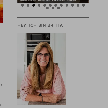
0
1
2
3
4
5
HEY! ICH BIN BRITTA
er
h
r