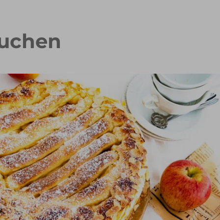
kuchen
iramisu Torte
Rhabarber-Erdbeer-Streuselkuc