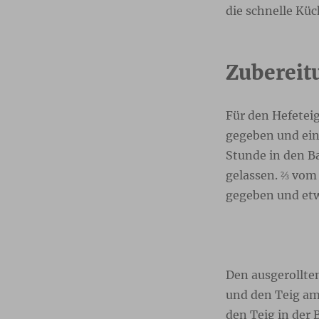
die schnelle Küc
Zubereit
Für den Hefetei
gegeben und ein
Stunde in den B
gelassen. ⅔ vom 
gegeben und etw
Den ausgerollte
und den Teig am
den Teig in der 