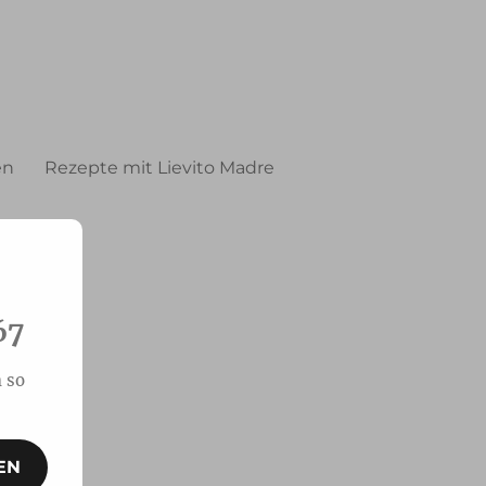
en
Rezepte mit Lievito Madre
67
 so
EN