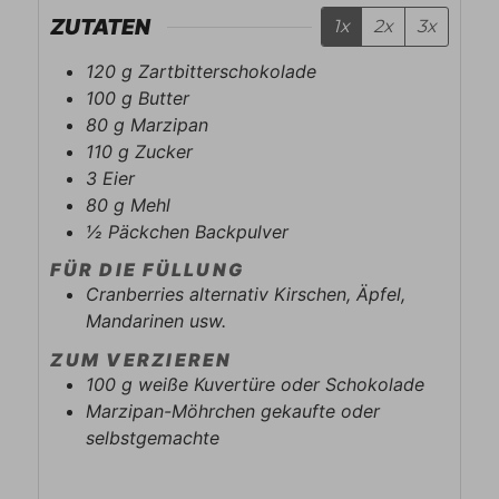
ZUTATEN
1x
2x
3x
120
g
Zartbitterschokolade
100
g
Butter
80
g
Marzipan
110
g
Zucker
3
Eier
80
g
Mehl
½
Päckchen
Backpulver
FÜR DIE FÜLLUNG
Cranberries alternativ Kirschen, Äpfel,
Mandarinen usw.
ZUM VERZIEREN
100
g
weiße Kuvertüre oder Schokolade
Marzipan-Möhrchen gekaufte oder
selbstgemachte