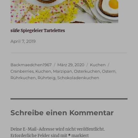
süße Spiegeleier Tartelettes
April 7, 2019
Autor
Veröffentlicht
Kategorien
Schlagwörter
Backmaedchen1967
März 29, 2020
Kuchen
am
Cranberries
,
Kuchen
,
Marzipan
,
Osterkuchen
,
Ostern
,
Rührkuchen
,
Rührteig
,
Schokoladenkuchen
Schreibe einen Kommentar
Deine E-Mail-Adresse wird nicht veröffentlicht.
Erforderliche Felder sind mit
*
markiert