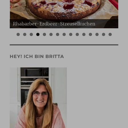
Erdbeer Gugelhupf
Er
0
1
2
3
4
5
HEY! ICH BIN BRITTA