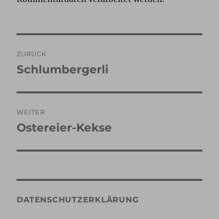
Beitragsnavigation
ZURÜCK
Schlumbergerli
Vorheriger
Beitrag:
WEITER
Ostereier-Kekse
Nächster
Beitrag:
DATENSCHUTZERKLÄRUNG