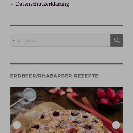
Datenschutzerklärung
SU
Suche
nach:
ERDBEER/RHABARBER REZEPTE