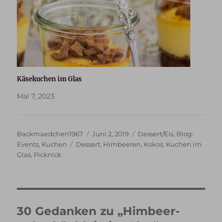
Käsekuchen im Glas
Mai 7, 2023
Autor
Veröffentlicht
Kategorien
Backmaedchen1967
Juni 2, 2019
Dessert/Eis
,
Blog-
Schlagwörter
am
Events
,
Kuchen
Dessert
,
Himbeeren
,
Kokos
,
Kuchen im
Glas
,
Picknick
30 Gedanken zu „Himbeer-