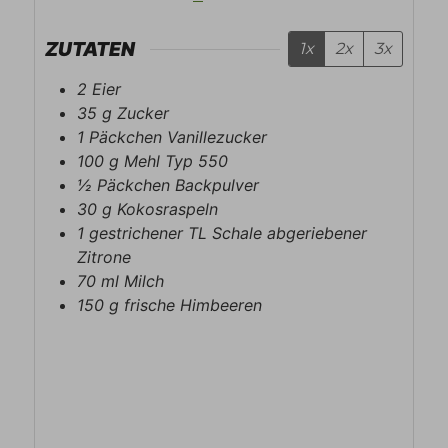
ZUTATEN
1x
2x
3x
2
Eier
35
g
Zucker
1
Päckchen
Vanillezucker
100
g
Mehl Typ 550
½
Päckchen
Backpulver
30
g
Kokosraspeln
1
gestrichener TL
Schale abgeriebener
Zitrone
70
ml
Milch
150
g
frische Himbeeren