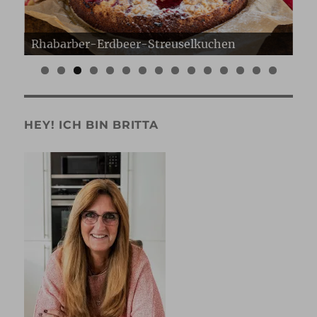
Erdbeer Gugelhupf
Er
0
1
2
3
4
5
HEY! ICH BIN BRITTA