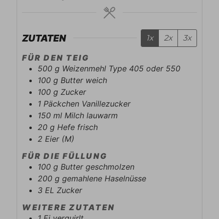
ZUTATEN
1x
2x
3x
FÜR DEN TEIG
500
g
Weizenmehl Type 405 oder 550
100
g
Butter weich
100
g
Zucker
1
Päckchen
Vanillezucker
150
ml
Milch lauwarm
20
g
Hefe frisch
2
Eier (M)
FÜR DIE FÜLLUNG
100
g
Butter geschmolzen
200
g
gemahlene Haselnüsse
3
EL
Zucker
WEITERE ZUTATEN
1
Ei verquirlt