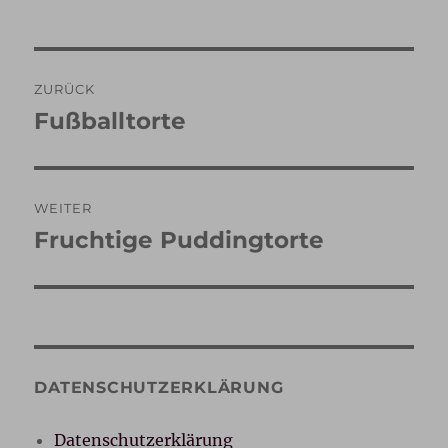
Beitragsnavigation
ZURÜCK
Fußballtorte
Vorheriger
Beitrag:
WEITER
Fruchtige Puddingtorte
Nächster
Beitrag:
DATENSCHUTZERKLÄRUNG
Datenschutzerklärung