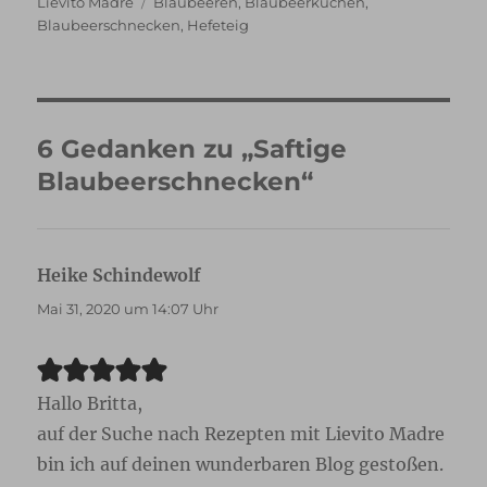
Schlagwörter
Lievito Madre
Blaubeeren
,
Blaubeerkuchen
,
Blaubeerschnecken
,
Hefeteig
6 Gedanken zu „Saftige
Blaubeerschnecken“
Heike Schindewolf
sagt:
Mai 31, 2020 um 14:07 Uhr
Hallo Britta,
auf der Suche nach Rezepten mit Lievito Madre
bin ich auf deinen wunderbaren Blog gestoßen.