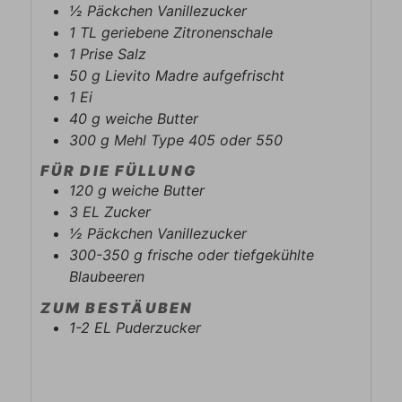
½
Päckchen
Vanillezucker
1
TL
geriebene Zitronenschale
1
Prise
Salz
50
g
Lievito Madre aufgefrischt
1
Ei
40
g
weiche Butter
300
g
Mehl Type 405 oder 550
FÜR DIE FÜLLUNG
120
g
weiche Butter
3
EL
Zucker
½
Päckchen
Vanillezucker
300-350
g
frische oder tiefgekühlte
Blaubeeren
ZUM BESTÄUBEN
1-2
EL
Puderzucker