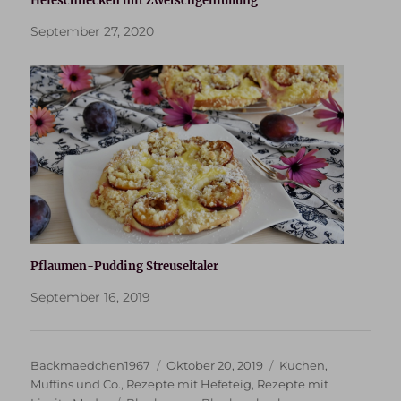
Hefeschnecken mit Zwetschgenfüllung
September 27, 2020
Pflaumen-Pudding Streuseltaler
September 16, 2019
Autor
Veröffentlicht
Kategorien
Backmaedchen1967
Oktober 20, 2019
Kuchen
,
am
Muffins und Co.
,
Rezepte mit Hefeteig
,
Rezepte mit