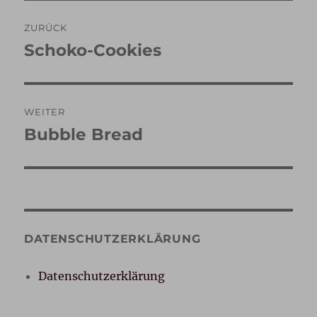
Beitragsnavigation
ZURÜCK
Schoko-Cookies
Vorheriger
Beitrag:
WEITER
Bubble Bread
Nächster
Beitrag:
DATENSCHUTZERKLÄRUNG
Datenschutzerklärung