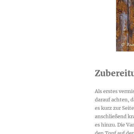
Zubereit
Als erstes vermi
darauf achten, d
es kurz zur Seit
anschließend kra
es hinzu. Die Van
den Topf auf de