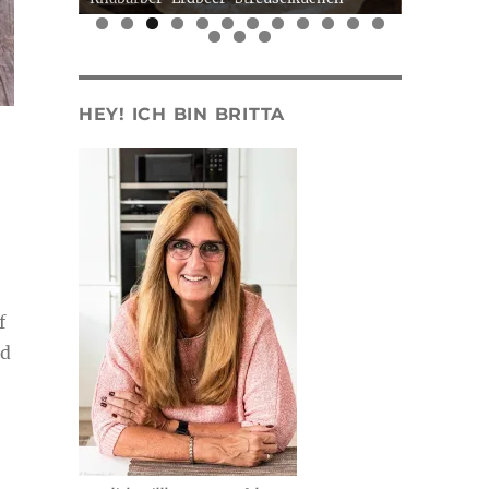
0
1
2
3
4
5
HEY! ICH BIN BRITTA
f
d