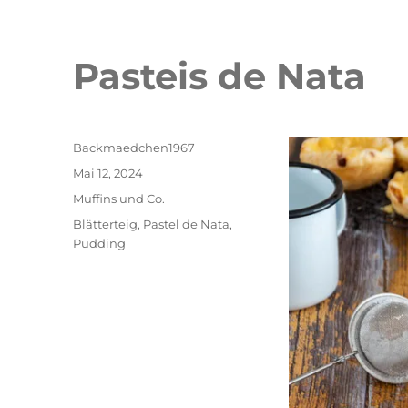
Pasteis de Nata
Autor
Backmaedchen1967
Veröffentlicht
Mai 12, 2024
am
Kategorien
Muffins und Co.
Schlagwörter
Blätterteig
,
Pastel de Nata
,
Pudding
Double Erdbeer Eclairs
schneller