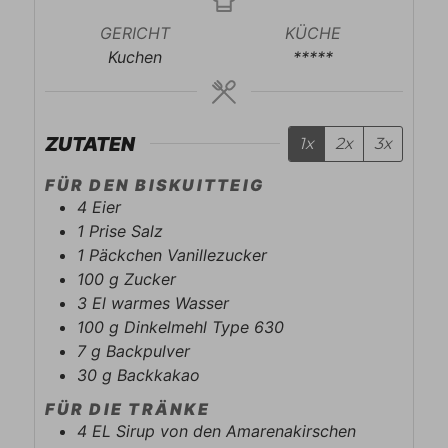
GERICHT
KÜCHE
Kuchen
*****
ZUTATEN
1x
2x
3x
FÜR DEN BISKUITTEIG
4
Eier
1
Prise
Salz
1
Päckchen
Vanillezucker
100
g
Zucker
3
El
warmes Wasser
100
g
Dinkelmehl Type 630
7
g
Backpulver
30
g
Backkakao
FÜR DIE TRÄNKE
4
EL
Sirup von den Amarenakirschen