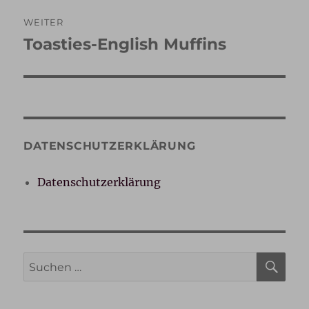
WEITER
Toasties-English Muffins
Nächster
Beitrag:
DATENSCHUTZERKLÄRUNG
Datenschutzerklärung
SU
Suche
nach: