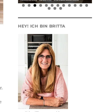
0
1
2
3
4
5
HEY! ICH BIN BRITTA
r.
e