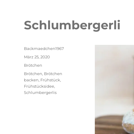
Schlumbergerli
Autor
Backmaedchen1967
Veröffentlicht
März 25, 2020
am
Kategorien
Brötchen
Schlagwörter
Brötchen
,
Brötchen
backen
,
Frühstück
,
Frühstücksidee
,
Schlumbergerlis
Double Erdbeer Eclairs
schneller