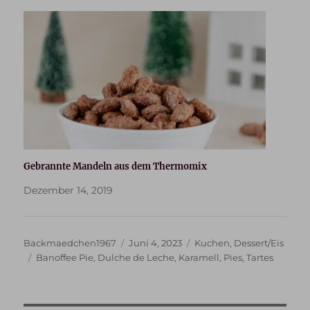
Gebrannte Mandeln aus dem Thermomix
Dezember 14, 2019
Autor
Veröffentlicht
Kategorien
Backmaedchen1967
Juni 4, 2023
Kuchen
,
Dessert/Eis
Schlagwörter
am
Banoffee Pie
,
Dulche de Leche
,
Karamell
,
Pies
,
Tartes