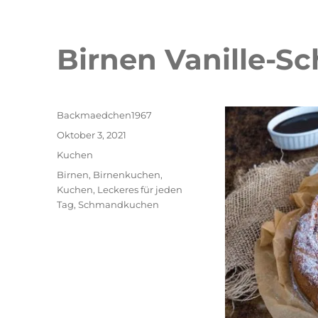
Birnen Vanille-
Autor
Backmaedchen1967
Veröffentlicht
Oktober 3, 2021
am
Kategorien
Kuchen
Schlagwörter
Birnen
,
Birnenkuchen
,
Kuchen
,
Leckeres für jeden
Tag
,
Schmandkuchen
Double Erdbeer Eclairs
schneller