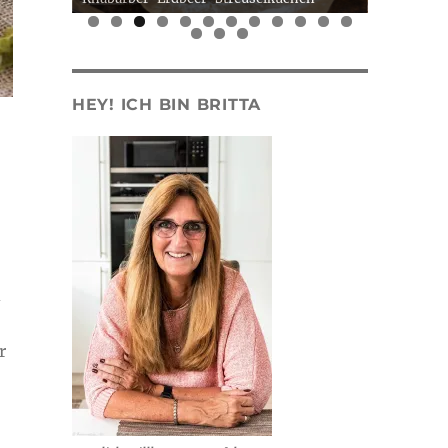
0
1
2
3
4
5
HEY! ICH BIN BRITTA
d
r