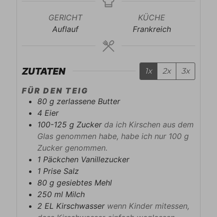
GERICHT
KÜCHE
Auflauf
Frankreich
ZUTATEN
1x
2x
3x
FÜR DEN TEIG
80
g
zerlassene Butter
4
Eier
100-125
g
Zucker
da ich Kirschen aus dem
Glas genommen habe, habe ich nur 100 g
Zucker genommen.
1
Päckchen
Vanillezucker
1
Prise
Salz
80
g
gesiebtes Mehl
250
ml
Milch
2
EL
Kirschwasser
wenn Kinder mitessen,