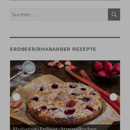
SU
Suche
nach:
ERDBEER/RHABARBER REZEPTE
Erdbeer Gugelhupf
Er