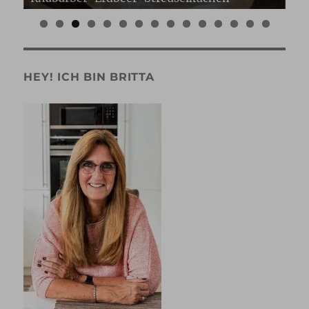
0
1
2
3
4
5
HEY! ICH BIN BRITTA