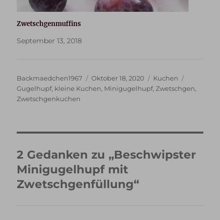
Zwetschgenmuffins
September 13, 2018
Autor
Veröffentlicht
Kategorien
Schlagwör
Backmaedchen1967
Oktober 18, 2020
Kuchen
am
Gugelhupf
,
kleine Kuchen
,
Minigugelhupf
,
Zwetschgen
,
Zwetschgenkuchen
2 Gedanken zu „Beschwipster
Minigugelhupf mit
Zwetschgenfüllung“