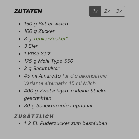
ZUTATEN
1x
2x
3x
150
g
Butter weich
100
g
Zucker
8
g
Tonka-Zucker*
3
Eier
1
Prise
Salz
175
g
Mehl Type 550
8
g
Backpulver
45
ml
Amaretto
für die alkoholfreie
Variante alternativ 45 ml Milch
400
g
Zwetschgen in kleine Stücke
geschnitten
30
g
Schokotropfen optional
ZUSÄTZLICH
1-2
EL
Puderzucker zum bestäuben