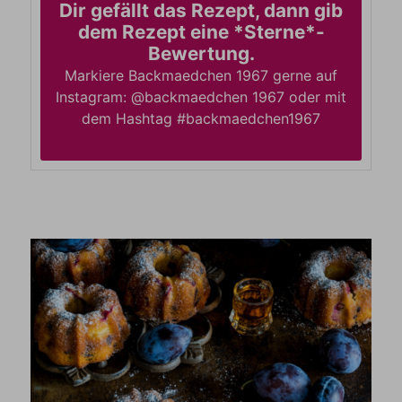
Dir gefällt das Rezept, dann gib
dem Rezept eine *Sterne*-
Bewertung.
Markiere Backmaedchen 1967 gerne auf
Instagram: @backmaedchen 1967 oder mit
dem Hashtag #backmaedchen1967