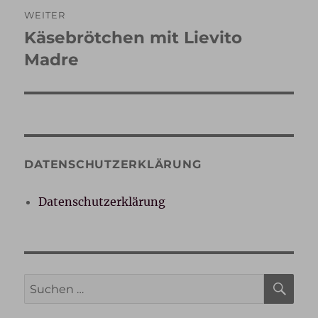
WEITER
Käsebrötchen mit Lievito
Nächster
Beitrag:
Madre
DATENSCHUTZERKLÄRUNG
Datenschutzerklärung
SU
Suche
nach: