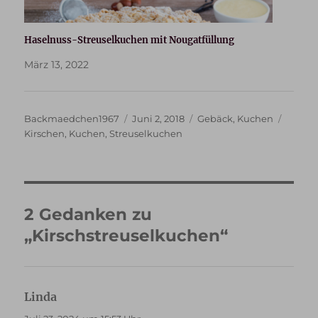
Haselnuss-Streuselkuchen mit Nougatfüllung
März 13, 2022
Autor
Veröffentlicht
Kategorien
Schlag
Backmaedchen1967
Juni 2, 2018
Gebäck
,
Kuchen
am
Kirschen
,
Kuchen
,
Streuselkuchen
2 Gedanken zu
„Kirschstreuselkuchen“
Linda
sagt: