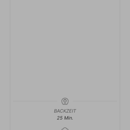
BACKZEIT
Minuten
25
Min.