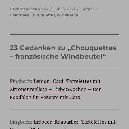
Autor
Veröffentlicht
Kategorien
Schlagwörter
Backmaedchen1967
Juni 5, 2022
Gebäck
am
Brandteig
,
Chouquettes
,
Windbeutel
23 Gedanken zu „Chouquettes
– französische Windbeutel“
Pingback:
Lemon-Curd-Tartelettes mit
Zitronenmelisse – Liebe&Kochen – Der
Foodblog für Rezepte mit Herz!
Pingback:
Erdbeer-Rhabarber-Tartelettes mit