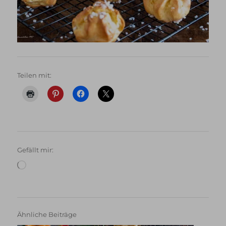
Teilen mit:
Gefällt mir:
Wird
geladen …
Ähnliche Beiträge