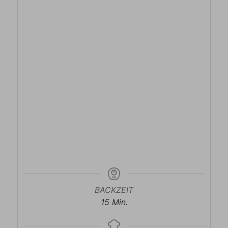
BACKZEIT
Minuten
15
Min.