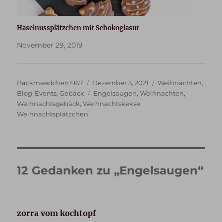
Haselnussplätzchen mit Schokoglasur
November 29, 2019
Autor
Veröffentlicht
Kategorien
Backmaedchen1967
Dezember 5, 2021
Weihnachten
,
am
Schlagwörter
Blog-Events
,
Gebäck
Engelsaugen
,
Weihnachten
,
Weihnachtsgebäck
,
Weihnachtskekse
,
Weihnachtsplätzchen
12 Gedanken zu „Engelsaugen“
zorra vom kochtopf
sagt: