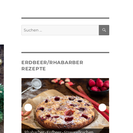
SUCHEN
Suche
nach:
ERDBEER/RHABARBER
REZEPTE
Rhabarber-Erdbeer-Streuselkuchen
Erdbeer Gugelh