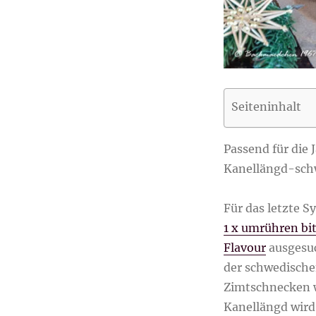
Seiteninhalt
Passend für die 
Kanellängd-sch
Für das letzte S
1 x umrühren bi
Flavour
ausgesuc
der schwedische
Zimtschnecken 
Kanellängd wird