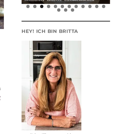
0
1
2
3
4
5
HEY! ICH BIN BRITTA
n
e