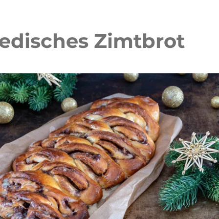
edisches Zimtbrot
felkuchen mit Erdbeeren
Erdbeer Tiramisu Torte