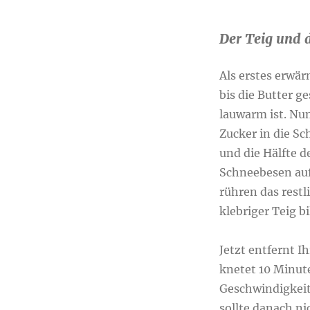
Der Teig und 
Als erstes erwär
bis die Butter g
lauwarm ist. Nu
Zucker in die Sc
und die Hälfte 
Schneebesen auf
rühren das restl
klebriger Teig 
Jetzt entfernt 
knetet 10 Minute
Geschwindigkeit 
sollte danach n