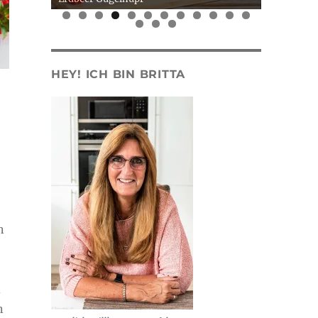
0
1
2
3
4
5
HEY! ICH BIN BRITTA
n
d
n