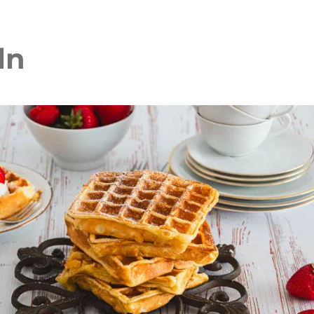
ln
r-Erdbeer-Streuselkuchen
Erdbeer Gugelhupf