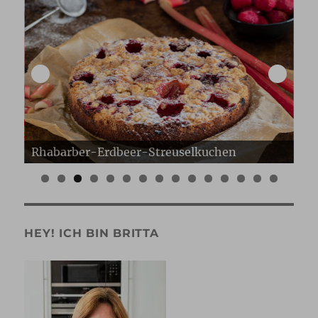
Erdbeer Gugelhupf
Er
0
1
2
3
4
5
HEY! ICH BIN BRITTA