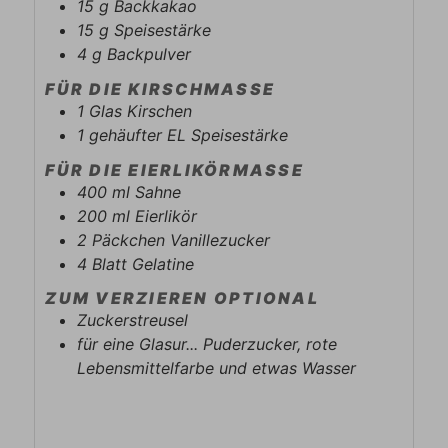
15
g
Backkakao
15
g
Speisestärke
4
g
Backpulver
FÜR DIE KIRSCHMASSE
1
Glas
Kirschen
1
gehäufter EL
Speisestärke
FÜR DIE EIERLIKÖRMASSE
400
ml
Sahne
200
ml
Eierlikör
2
Päckchen
Vanillezucker
4
Blatt
Gelatine
ZUM VERZIEREN OPTIONAL
Zuckerstreusel
für eine Glasur... Puderzucker, rote
Lebensmittelfarbe und etwas Wasser