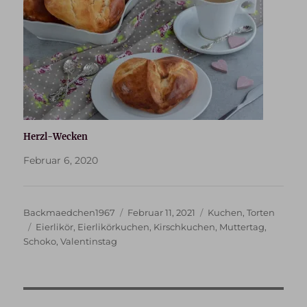
Herzl-Wecken
Februar 6, 2020
Autor
Veröffentlicht
Kategorien
Backmaedchen1967
Februar 11, 2021
Kuchen
,
Torten
Schlagwörter
am
Eierlikör
,
Eierlikörkuchen
,
Kirschkuchen
,
Muttertag
,
Schoko
,
Valentinstag