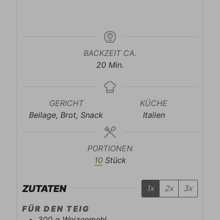
BACKZEIT CA.
Minuten
20
Min.
GERICHT
KÜCHE
Beilage, Brot, Snack
Italien
PORTIONEN
10
Stück
ZUTATEN
1x
2x
3x
FÜR DEN TEIG
300
g
Weizenmehl