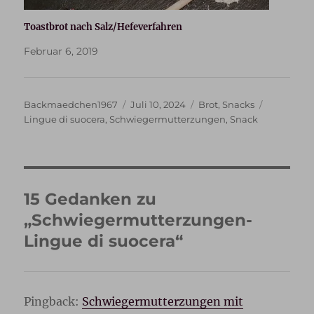
Toastbrot nach Salz/Hefeverfahren
Februar 6, 2019
Autor
Veröffentlicht
Kategorien
Schlagwör
Backmaedchen1967
Juli 10, 2024
Brot
,
Snacks
am
Lingue di suocera
,
Schwiegermutterzungen
,
Snack
15 Gedanken zu
„Schwiegermutterzungen-
Lingue di suocera“
Pingback:
Schwiegermutterzungen mit