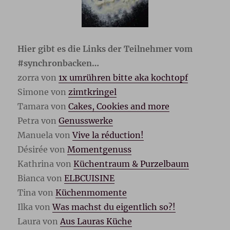
Hier gibt es die Links der Teilnehmer vom
#synchronbacken…
zorra von
1x umrühren bitte aka kochtopf
Simone von
zimtkringel
Tamara von
Cakes, Cookies and more
Petra von
Genusswerke
Manuela von
Vive la réduction!
Désirée von
Momentgenuss
Kathrina von
Küchentraum & Purzelbaum
Bianca von
ELBCUISINE
Tina von
Küchenmomente
Ilka von
Was machst du eigentlich so?!
Laura von
Aus Lauras Küche