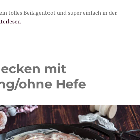
ein tolles Beilagenbrot und super einfach in der
fannenbrot“
terlesen
necken mit
ing/ohne Hefe