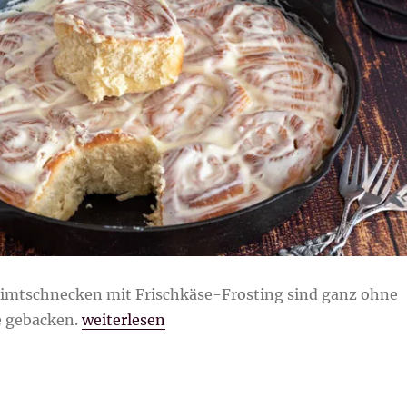
 Zimtschnecken mit Frischkäse-Frosting sind ganz ohne
„Fluffige Zimtschnecken mit Frischkäse-Fr
e gebacken.
weiterlesen