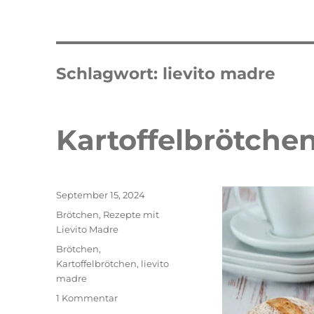
Schlagwort:
lievito madre
Kartoffelbrötche
Veröffentlicht
September 15, 2024
am
Kategorien
Brötchen
,
Rezepte mit
Lievito Madre
Schlagwörter
Brötchen
,
Kartoffelbrötchen
,
lievito
madre
zu
1 Kommentar
Kartoffelbrötchen
Double Erdbeer Eclairs
schneller