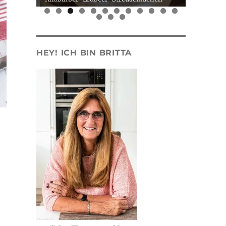
0
1
2
3
4
5
HEY! ICH BIN BRITTA