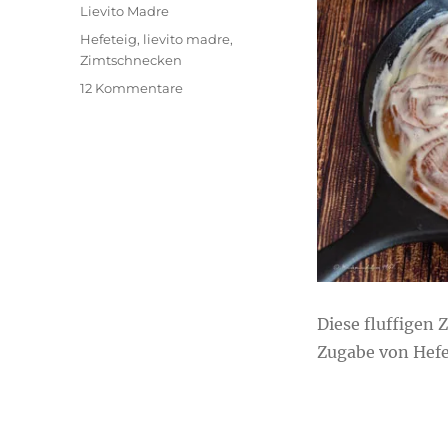
Lievito Madre
Schlagwörter
Hefeteig
,
lievito madre
,
Zimtschnecken
zu
12 Kommentare
Fluffige
Zimtschnecken
mit
Frischkäse-
Frosting/ohne
Hefe
Diese fluffigen
Zugabe von Hef