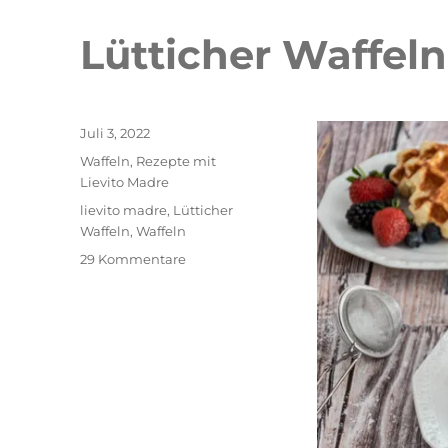
Lütticher Waffeln
Veröffentlicht
Juli 3, 2022
am
Kategorien
Waffeln
,
Rezepte mit
Lievito Madre
Schlagwörter
lievito madre
,
Lütticher
Waffeln
,
Waffeln
zu
29 Kommentare
Lütticher
Waffeln