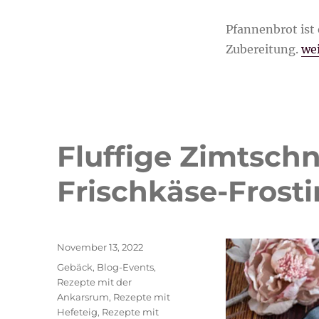
Pfannenbrot ist 
„P
Zubereitung.
wei
Fluffige Zimtsch
Frischkäse-Frost
Veröffentlicht
November 13, 2022
am
Kategorien
Gebäck
,
Blog-Events
,
Rezepte mit der
Ankarsrum
,
Rezepte mit
Hefeteig
,
Rezepte mit