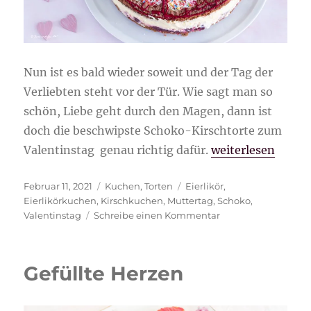
Nun ist es bald wieder soweit und der Tag der
Verliebten steht vor der Tür. Wie sagt man so
schön, Liebe geht durch den Magen, dann ist
doch die beschwipste Schoko-Kirschtorte zum
„Beschwipste Sch
Valentinstag genau richtig dafür.
weiterlesen
Veröffentlicht
Kategorien
Schlagwörter
Februar 11, 2021
Kuchen
,
Torten
Eierlikör
,
am
Eierlikörkuchen
,
Kirschkuchen
,
Muttertag
,
Schoko
,
zu
Valentinstag
Schreibe einen Kommentar
Beschwipste
Schoko-
Kirschtorte
Gefüllte Herzen
zum
Valentinstag