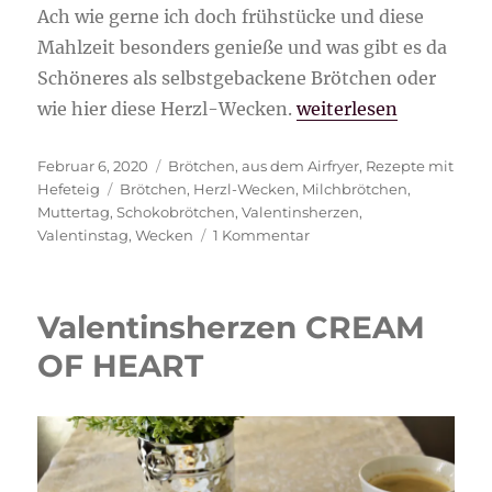
Ach wie gerne ich doch frühstücke und diese
Mahlzeit besonders genieße und was gibt es da
Schöneres als selbstgebackene Brötchen oder
„Herzl-Wecken“
wie hier diese Herzl-Wecken.
weiterlesen
Veröffentlicht
Kategorien
Februar 6, 2020
Brötchen
,
aus dem Airfryer
,
Rezepte mit
am
Schlagwörter
Hefeteig
Brötchen
,
Herzl-Wecken
,
Milchbrötchen
,
Muttertag
,
Schokobrötchen
,
Valentinsherzen
,
zu
Valentinstag
,
Wecken
1 Kommentar
Herzl-
Wecken
Valentinsherzen CREAM
OF HEART