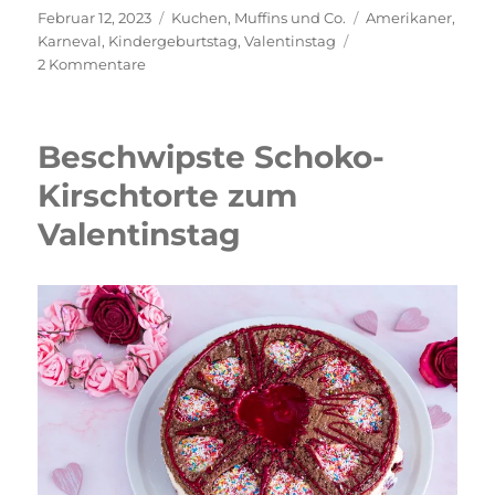
Veröffentlicht
Kategorien
Schlagwörter
Februar 12, 2023
Kuchen
,
Muffins und Co.
Amerikaner
,
am
Karneval
,
Kindergeburtstag
,
Valentinstag
zu
2 Kommentare
Amerikaner
Beschwipste Schoko-
Kirschtorte zum
Valentinstag