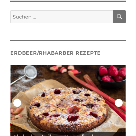
HEAR
SU
Suche
nach:
ERDBEER/RHABARBER REZEPTE