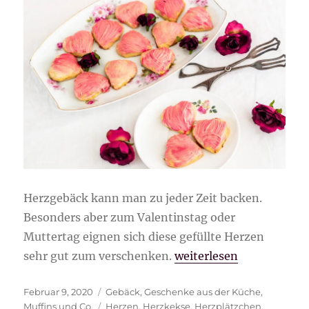
Herzgebäck kann man zu jeder Zeit backen.
Besonders aber zum Valentinstag oder
Muttertag eignen sich diese gefüllte Herzen
„Gefüllte Herzen“
sehr gut zum verschenken.
weiterlesen
Veröffentlicht
Kategorien
Februar 9, 2020
Gebäck
,
Geschenke aus der Küche
,
am
Schlagwörter
Muffins und Co.
Herzen
,
Herzkekse
,
Herzplätzchen
,