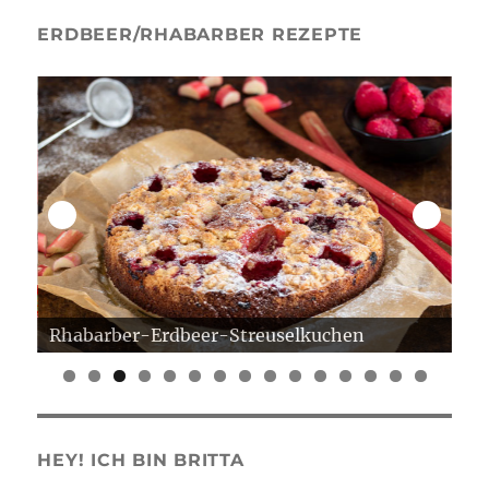
ERDBEER/RHABARBER REZEPTE
Rhabarber-Erdbeer-Streuselkuchen
Er
0
1
2
3
4
5
HEY! ICH BIN BRITTA