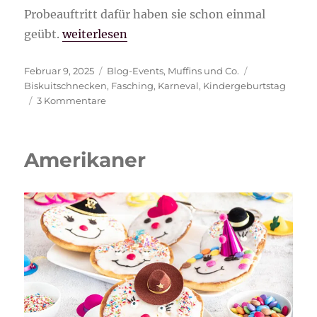
Probeauftritt dafür haben sie schon einmal
„Biskuitschnecken“
geübt.
weiterlesen
Veröffentlicht
Kategorien
Schlagwörter
Februar 9, 2025
Blog-Events
,
Muffins und Co.
am
Biskuitschnecken
,
Fasching
,
Karneval
,
Kindergeburtstag
zu
3 Kommentare
Biskuitschnecken
Amerikaner