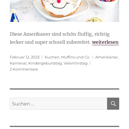
Diese Amerikaner sind schön fluffig, richtig
„Amerikaner“
lecker und super schnell zubereitet.
weiterlesen
Veröffentlicht
Kategorien
Schlagwörter
Februar 12, 2023
Kuchen
,
Muffins und Co.
Amerikaner
,
am
Karneval
,
Kindergeburtstag
,
Valentinstag
zu
2 Kommentare
Amerikaner
SU
Suche
nach: