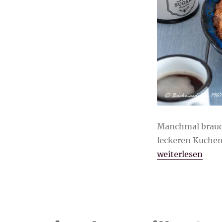
Manchmal brauch
leckeren Kuchen
„Kirsch Pie“
weiterlesen