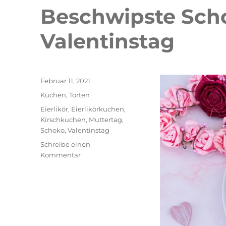
Beschwipste Sch
Valentinstag
Veröffentlicht
Februar 11, 2021
am
Kategorien
Kuchen
,
Torten
Schlagwörter
Eierlikör
,
Eierlikörkuchen
,
Kirschkuchen
,
Muttertag
,
Schoko
,
Valentinstag
Schreibe einen
zu
Kommentar
Beschwipste
Schoko-
Kirschtorte
zum
Valentinstag