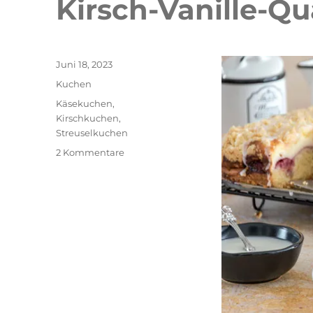
Kirsch-Vanille-Q
Veröffentlicht
Juni 18, 2023
am
Kategorien
Kuchen
Schlagwörter
Käsekuchen
,
Kirschkuchen
,
Streuselkuchen
zu
2 Kommentare
Kirsch-
Vanille-
Quark
Streuselkuchen