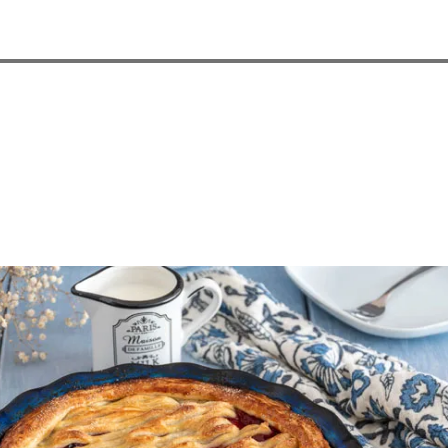
iramisu Torte
Rhabarber-Erdbeer-Streuselkuc