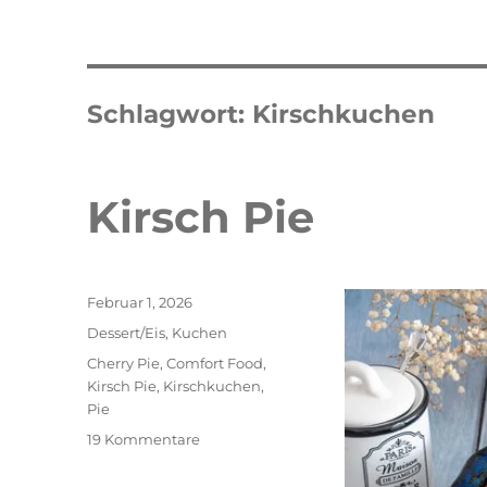
Schlagwort:
Kirschkuchen
Kirsch Pie
Veröffentlicht
Februar 1, 2026
am
Kategorien
Dessert/Eis
,
Kuchen
Schlagwörter
Cherry Pie
,
Comfort Food
,
Kirsch Pie
,
Kirschkuchen
,
Pie
zu
19 Kommentare
Kirsch
Pie
schneller Waffelkuchen mit Erdbeeren
Erdbeer T