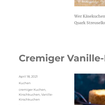
Wer Käsekuchen l
Quark Streuselk
Cremiger Vanille
Veröffentlicht
April 18, 2021
am
Kategorien
Kuchen
Schlagwörter
cremiger Kuchen
,
Kirschkuchen
,
Vanille-
Kirschkuchen