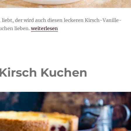
iebt, der wird auch diesen leckeren Kirsch-Vanille-
„Kirsch-Vanille-Quark Streuselkuchen“
uchen lieben.
weiterlesen
-Kirsch Kuchen