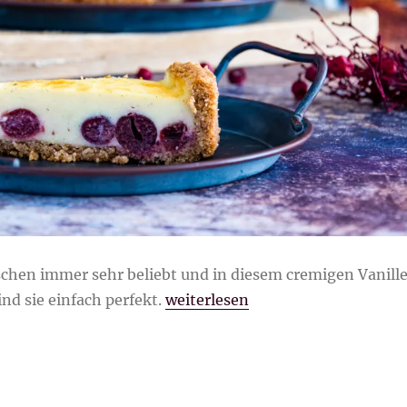
rschen immer sehr beliebt und in diesem cremigen Vanill
„Cremiger Vanille-Kirsch Kuche
nd sie einfach perfekt.
weiterlesen