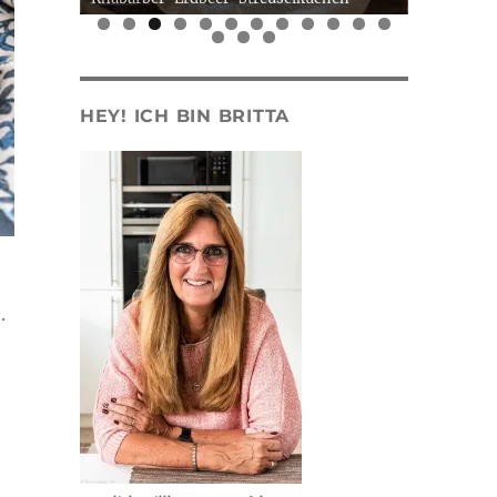
0
1
2
3
4
5
HEY! ICH BIN BRITTA
.