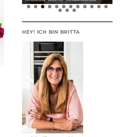
0
1
2
3
4
5
HEY! ICH BIN BRITTA