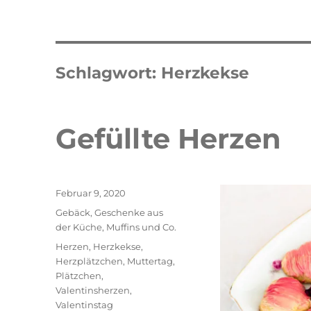
Schlagwort:
Herzkekse
Gefüllte Herzen
Veröffentlicht
Februar 9, 2020
am
Kategorien
Gebäck
,
Geschenke aus
der Küche
,
Muffins und Co.
Schlagwörter
Herzen
,
Herzkekse
,
Herzplätzchen
,
Muttertag
,
Plätzchen
,
Valentinsherzen
,
Valentinstag
Double Erdbeer Eclairs
schneller