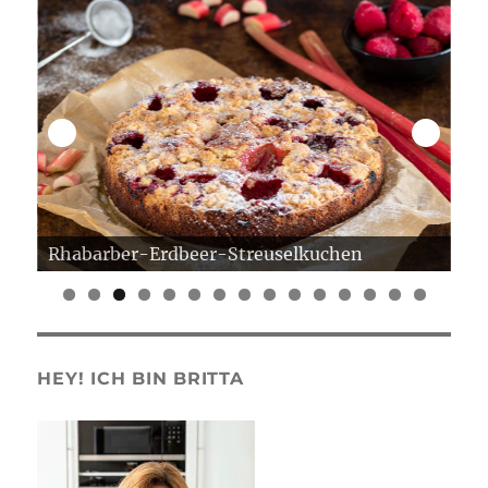
Rhabarber-Erdbeer-Streuselkuchen
Er
0
1
2
3
4
5
HEY! ICH BIN BRITTA