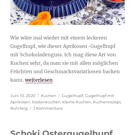
Wie wäre mal wieder mit einem leckeren
Gugelhupf, wie dieser Aprikosen-Gugelhupf
mit Schokoladenguss. Ich mag diese Art von
Kuchen sehr, da man sie mit allen möglichen
Früchten und Geschmacksvariationen backen
„Aprikosen-Gugelhupf mit Schokoladenguss
kann.
weiterlesen
Veröffentlicht
Kategorien
Schlagwörter
Juni 10, 2020
Kuchen
Gugelhupf
,
Gugelhupf mit
am
Aprikosen
,
Kastenkuchen
,
kleine Kuchen
,
Kuchenrezept
,
zu
Rührteig
2 Kommentare
Aprikosen-
Gugelhupf
mit
Schoki Ostergugelhupf
Schokoladenguss