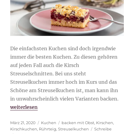
Die einfachsten Kuchen sind doch irgendwie
immer die besten Kuchen. Zu diesen gehören
auf jeden Fall auch die Kirsch
Streuselschnitten. Bei uns steht
Streuselkuchen immer hoch im Kurs und das
Schöne am Streuselkuchen ist, man kann ihn
in unwahrscheinlich vielen Varianten backen.
„Kirsch Streuselschnitten“
weiterlesen
Veröffentlicht
Kategorien
Schlagwörter
März 21, 2020
Kuchen
backen mit Obst
,
Kirschen
,
am
Kirschkuchen
,
Rührteig
,
Streuselkuchen
Schreibe