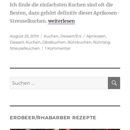
Ich finde die einfachsten Kuchen sind oft die
Besten, dazu gehört definitiv dieser Aprikosen-
„Aprikosen-Streuselkuchen“
Streuselkuchen.
weiterlesen
Veröffentlicht
Kategorien
Schlagwörter
August 25, 2019
Kuchen
,
Dessert/Eis
Aprikosen
,
am
Dessert
,
Kuchen
,
Obstkuchen
,
Rührkuchen
,
Rührteig
,
zu
Streuselkuchen
1 Kommentar
Aprikosen-
Streuselkuchen
SU
Suche
nach:
ERDBEER/RHABARBER REZEPTE