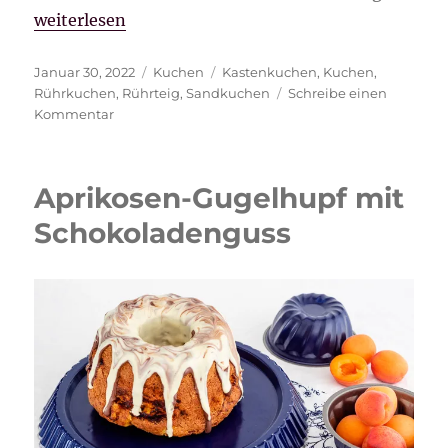
„Sandkuchen“
weiterlesen
Veröffentlicht
Kategorien
Schlagwörter
Januar 30, 2022
Kuchen
Kastenkuchen
,
Kuchen
,
am
Rührkuchen
,
Rührteig
,
Sandkuchen
Schreibe einen
zu
Kommentar
Sandkuchen
Aprikosen-Gugelhupf mit
Schokoladenguss