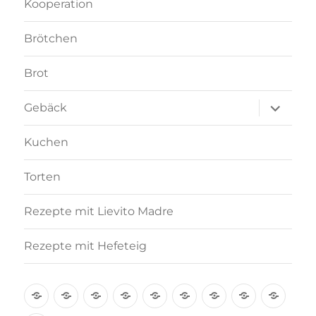
Kooperation
Brötchen
Brot
Unterme
Gebäck
anzeigen
Kuchen
Torten
Rezepte mit Lievito Madre
Rezepte mit Hefeteig
Über
Rezept-
Kooperation
Brötchen
Brot
Gebäck
Kuchen
Torten
Reze
mich
Index
mit