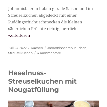
Johannisbeeren haben gerade Saison und im
Streuselkuchen abgedeckt mit einer
Puddingschicht schmecken die kleinen
säuerlichen Früchte richtig herrlich.
„Johannisbeer-Streuselkuchen mit Pudding“
weiterlesen
Veröffentlicht
Kategorien
Schlagwörter
Juli 23, 2022
Kuchen
Johannisbeeren
,
Kuchen
,
am
zu
Streuselkuchen
4 Kommentare
Johannisbeer-
Streuselkuchen
mit
Haselnuss-
Pudding
Streuselkuchen mit
Nougatfüllung