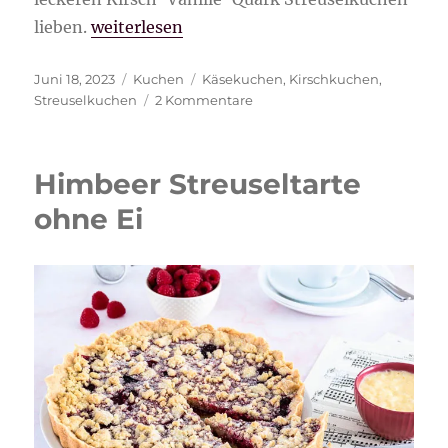
„Kirsch-Vanille-Quark Streuselkuchen“
lieben.
weiterlesen
Veröffentlicht
Kategorien
Schlagwörter
Juni 18, 2023
Kuchen
Käsekuchen
,
Kirschkuchen
,
am
zu
Streuselkuchen
2 Kommentare
Kirsch-
Vanille-
Quark
Himbeer Streuseltarte
Streuselkuchen
ohne Ei