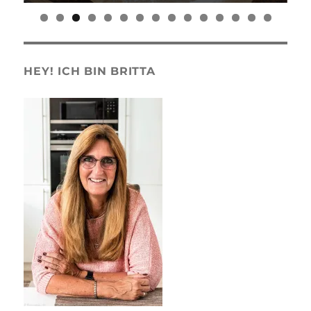
0
1
2
3
4
5
HEY! ICH BIN BRITTA