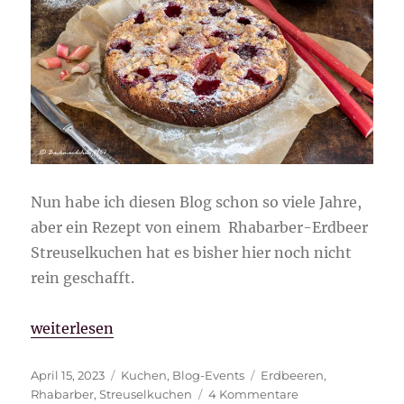
Nun habe ich diesen Blog schon so viele Jahre,
aber ein Rezept von einem Rhabarber-Erdbeer
Streuselkuchen hat es bisher hier noch nicht
rein geschafft.
„Rhabarber-Erdbeer Streuselkuchen“
weiterlesen
Veröffentlicht
Kategorien
Schlagwörter
April 15, 2023
Kuchen
,
Blog-Events
Erdbeeren
,
am
zu
Rhabarber
,
Streuselkuchen
4 Kommentare