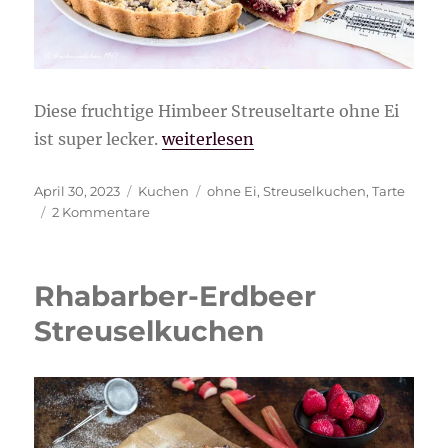
Diese fruchtige Himbeer Streuseltarte ohne Ei
„Himbeer Streuseltarte ohne Ei“
ist super lecker.
weiterlesen
Veröffentlicht
Kategorien
Schlagwörter
April 30, 2023
Kuchen
ohne Ei
,
Streuselkuchen
,
Tarte
am
zu
2 Kommentare
Himbeer
Streuseltarte
ohne
Rhabarber-Erdbeer
Ei
Streuselkuchen