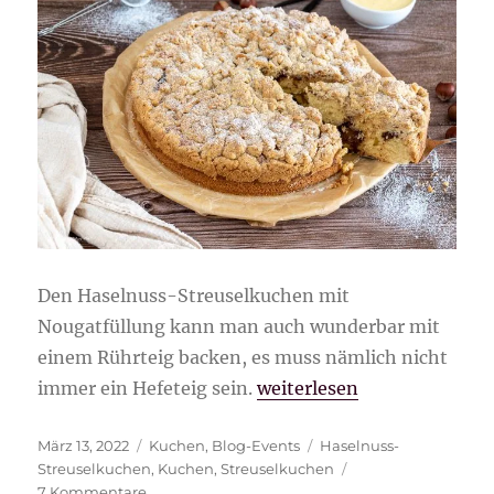
Den Haselnuss-Streuselkuchen mit
Nougatfüllung kann man auch wunderbar mit
einem Rührteig backen, es muss nämlich nicht
„Haselnuss-Streuselkuche
immer ein Hefeteig sein.
weiterlesen
Veröffentlicht
Kategorien
Schlagwörter
März 13, 2022
Kuchen
,
Blog-Events
Haselnuss-
am
Streuselkuchen
,
Kuchen
,
Streuselkuchen
zu
7 Kommentare