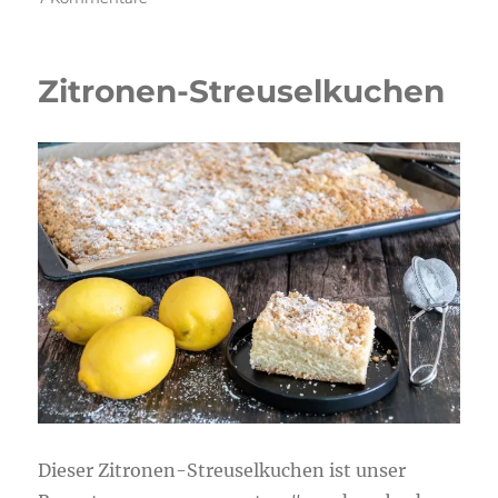
Haselnuss-
Streuselkuchen
mit
Zitronen-Streuselkuchen
Nougatfüllung
Dieser Zitronen-Streuselkuchen ist unser