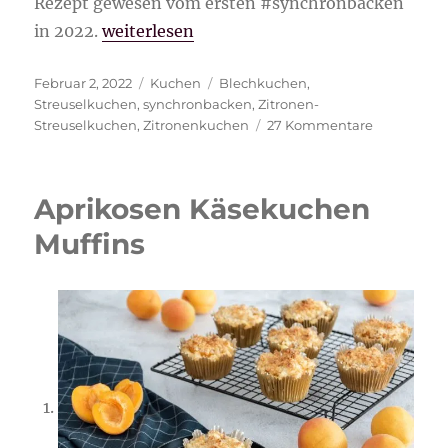
Rezept gewesen vom ersten #synchronbacken
„Zitronen-Streuselkuchen“
in 2022.
weiterlesen
Veröffentlicht
Kategorien
Schlagwörter
Februar 2, 2022
Kuchen
Blechkuchen
,
am
Streuselkuchen
,
synchronbacken
,
Zitronen-
zu
Streuselkuchen
,
Zitronenkuchen
27 Kommentare
Zitronen-
Streuselku
Aprikosen Käsekuchen
Muffins