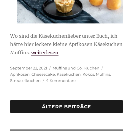
Wo sind die Käsekuchenlieber unter Euch, ich
hätte hier leckere kleine Aprikosen Käsekuchen
„Aprikosen Käsekuchen Muffins“
Muffins.
weiterlesen
Veröffentlicht
Kategorien
Schlagwörter
September 22, 2021
Muffins und Co.
,
Kuchen
am
Aprikosen
,
Cheesecake
,
Käsekuchen
,
Kokos
,
Muffins
,
zu
Streuselkuchen
4 Kommentare
Aprikosen
Käsekuchen
Muffins
ÄLTERE BEITRÄGE