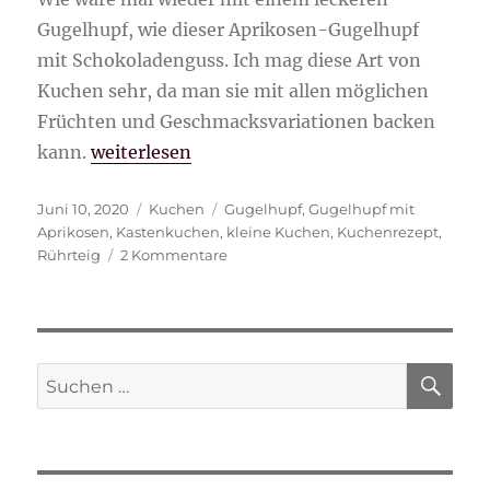
Gugelhupf, wie dieser Aprikosen-Gugelhupf
mit Schokoladenguss. Ich mag diese Art von
Kuchen sehr, da man sie mit allen möglichen
Früchten und Geschmacksvariationen backen
„Aprikosen-Gugelhupf mit Schokoladenguss
kann.
weiterlesen
Veröffentlicht
Kategorien
Schlagwörter
Juni 10, 2020
Kuchen
Gugelhupf
,
Gugelhupf mit
am
Aprikosen
,
Kastenkuchen
,
kleine Kuchen
,
Kuchenrezept
,
zu
Rührteig
2 Kommentare
Aprikosen-
Gugelhupf
mit
Schokoladenguss
SU
Suche
nach: