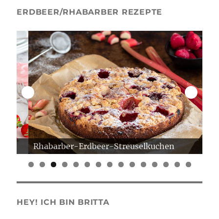
ERDBEER/RHABARBER REZEPTE
Rhabarber-Erdbeer-Streuselkuchen
Er
0
1
2
3
4
5
HEY! ICH BIN BRITTA