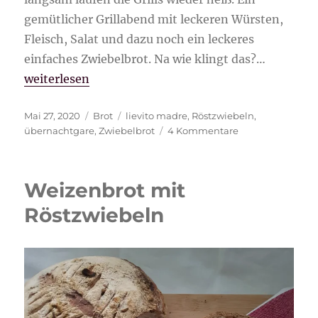
gemütlicher Grillabend mit leckeren Würsten,
Fleisch, Salat und dazu noch ein leckeres
einfaches Zwiebelbrot. Na wie klingt das?…
„einfaches Zwiebelbrot mit Übernachtgare“
weiterlesen
Veröffentlicht
Kategorien
Schlagwörter
Mai 27, 2020
Brot
lievito madre
,
Röstzwiebeln
,
am
zu
übernachtgare
,
Zwiebelbrot
4 Kommentare
einfaches
Zwiebelbrot
mit
Weizenbrot mit
Übernachtgare
Röstzwiebeln