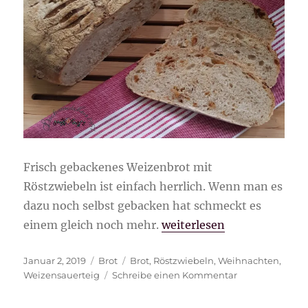
Frisch gebackenes Weizenbrot mit
Röstzwiebeln ist einfach herrlich. Wenn man es
dazu noch selbst gebacken hat schmeckt es
„Weizenbrot mit Röstzwie
einem gleich noch mehr.
weiterlesen
Veröffentlicht
Kategorien
Schlagwörter
Januar 2, 2019
Brot
Brot
,
Röstzwiebeln
,
Weihnachten
,
am
zu
Weizensauerteig
Schreibe einen Kommentar
Weizenbrot
mit