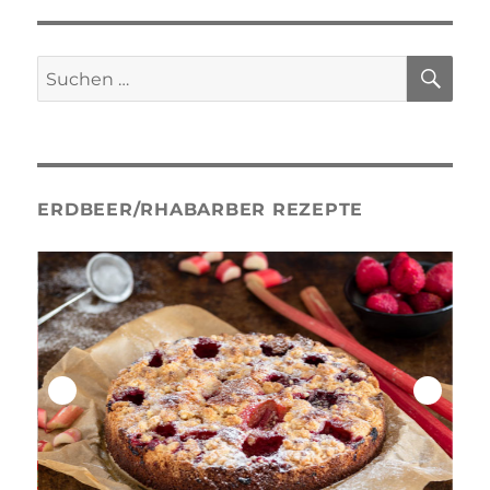
Röstzwiebeln
SU
Suche
nach:
ERDBEER/RHABARBER REZEPTE