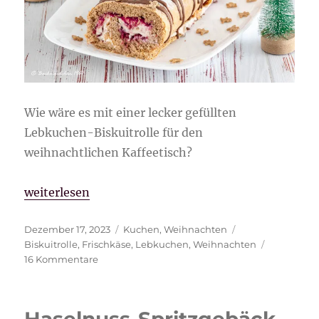
Wie wäre es mit einer lecker gefüllten
Lebkuchen-Biskuitrolle für den
weihnachtlichen Kaffeetisch?
„Lebkuchen-Biskuitrolle“
weiterlesen
Veröffentlicht
Kategorien
Schlagwörter
Dezember 17, 2023
Kuchen
,
Weihnachten
am
Biskuitrolle
,
Frischkäse
,
Lebkuchen
,
Weihnachten
zu
16 Kommentare
Lebkuchen-
Biskuitrolle
Haselnuss-Spritzgebäck