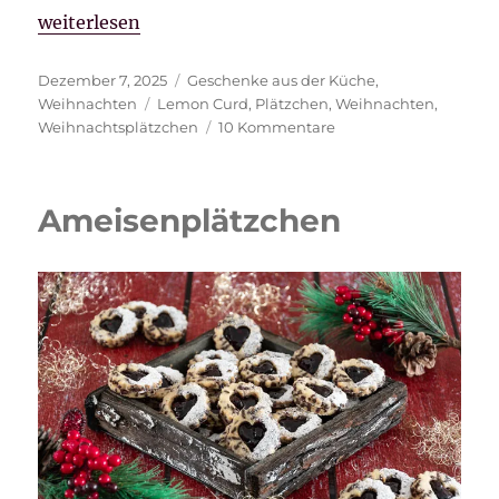
„Lemon Curd Sterne“
weiterlesen
Veröffentlicht
Kategorien
Dezember 7, 2025
Geschenke aus der Küche
,
am
Schlagwörter
Weihnachten
Lemon Curd
,
Plätzchen
,
Weihnachten
,
zu
Weihnachtsplätzchen
10 Kommentare
Lemon
Curd
Sterne
Ameisenplätzchen