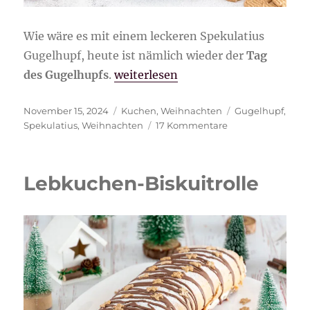
Wie wäre es mit einem leckeren Spekulatius
Gugelhupf, heute ist nämlich wieder der
Tag
„Spekulatius Gugelhupf“
des Gugelhupfs
.
weiterlesen
Veröffentlicht
Kategorien
Schlagwörter
November 15, 2024
Kuchen
,
Weihnachten
Gugelhupf
,
am
zu
Spekulatius
,
Weihnachten
17 Kommentare
Spekulatius
Gugelhupf
Lebkuchen-Biskuitrolle