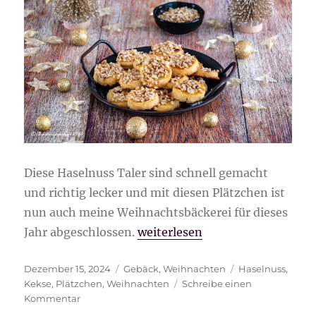
Diese Haselnuss Taler sind schnell gemacht
und richtig lecker und mit diesen Plätzchen ist
nun auch meine Weihnachtsbäckerei für dieses
„Haselnuss Taler“
Jahr abgeschlossen.
weiterlesen
Veröffentlicht
Kategorien
Schlagwörter
Dezember 15, 2024
Gebäck
,
Weihnachten
Haselnuss
,
am
Kekse
,
Plätzchen
,
Weihnachten
Schreibe einen
zu
Kommentar
Haselnuss