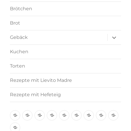
Brötchen
Brot
Unterme
Gebäck
anzeigen
Kuchen
Torten
Rezepte mit Lievito Madre
Rezepte mit Hefeteig
Über
Rezept-
Kooperation
Brötchen
Brot
Gebäck
Kuchen
Torten
Reze
mich
Index
mit
Rezepte
A-
Lievi