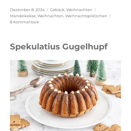
Veröffentlicht
Kategorien
Schlagwörter
Dezember 8, 2024
Gebäck
,
Weihnachten
am
Mandelkekse
,
Weihnachten
,
Weihnachtsplätzchen
zu
8 Kommentare
Ricciarelli-
Mandelkekse
Spekulatius Gugelhupf