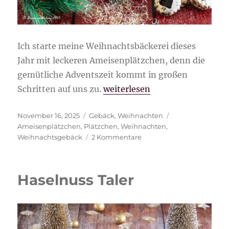
Ich starte meine Weihnachtsbäckerei dieses
Jahr mit leckeren Ameisenplätzchen, denn die
gemütliche Adventszeit kommt in großen
„Ameisenplätzchen“
Schritten auf uns zu.
weiterlesen
Veröffentlicht
Kategorien
Schlagwörter
November 16, 2025
Gebäck
,
Weihnachten
am
Ameisenplätzchen
,
Plätzchen
,
Weihnachten
,
zu
Weihnachtsgebäck
2 Kommentare
Ameisenplätzchen
Haselnuss Taler